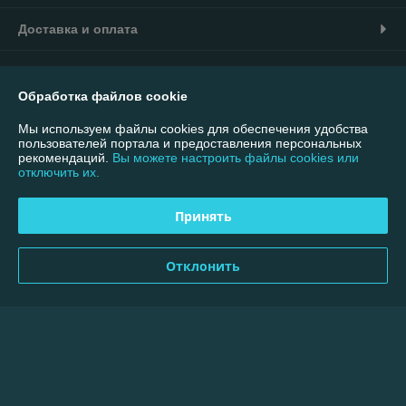
Доставка и оплата
График работы
Обработка файлов cookie
Полная версия сайта
Мы используем файлы cookies для обеспечения удобства
пользователей портала и предоставления персональных
Политика обработки cookies
рекомендаций.
Вы можете настроить файлы cookies или
отключить их.
Сайт создан на платформе Deal.by
Принять
Информация для покупателя
Отклонить
Юридическое лицо:
ООО "Интернет-магазин 7007"
220113, г. Минск, ул. Мележа, дом 1, помещение 330, офис 4 Почтовый
адрес: 220055, г. Минск, а/я 41
Регистрационный номер ЕГР: 193732853
УНП: 193732853
Регистрационный орган: Минский городской исполнительный комитет