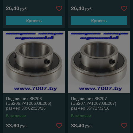
26,40
26,40
руб.
руб.
Купить
Купить
P F FC
PA FL
T
Подшипник SB206
Подшипник SB207
(US206,YAT206,UE206)
(US207,YAT207,UE207)
размер 30x62x29/16
размер 35*72*32/18
В наличии
В наличии
33,60
38,40
руб.
руб.