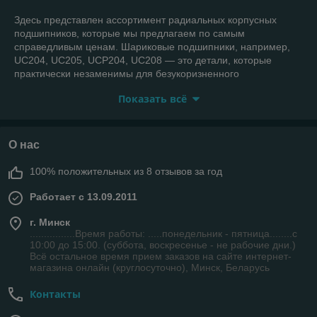
Здесь представлен ассортимент радиальных корпусных
подшипников, которые мы предлагаем по самым
справедливым ценам. Шариковые подшипники, например,
UC204, UC205, UCP204, UC208 — это детали, которые
практически незаменимы для безукоризненного
функционирования сельскохозяйственных машин,
Показать всё
различного пищевого, строительного, производственного
оборудования.
Корпусные радиальные подшипники могут быть эффективны
О нас
для компенсации начальных перекосов средних размеров,
однако не справятся с осевым смещением. Их
100% положительных из 8 отзывов за год
устанавливают в специальные подшипниковые узлы.
Радиальные шариковые подшипники UC
Работает с 13.09.2011
Корпусные радиальные шариковые подшипники с
г. Минск
маркировкой UC имеют форму, близкую к сферической,
................Время работы: .....понедельник - пятница........с
которая позволяет компенсировать перекосы и выносить
10:00 до 15:00. (суббота, воскресенье - не рабочие дни.)
нагрузки радиального характера. Их часто используют в
Всё остальное время прием заказов на сайте интернет-
системах конвейеров.
магазина онлайн (круглосуточно), Минск, Беларусь
Контакты