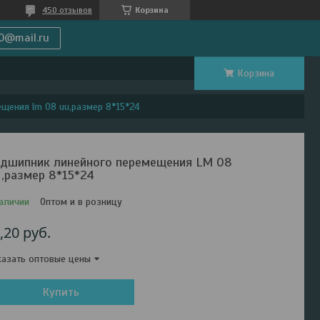
450 отзывов
Корзина
0@mail.ru
Корзина
щения lm 08 uu,размер 8*15*24
дшипник линейного перемещения LM 08
,размер 8*15*24
аличии
Оптом и в розницу
,20
руб.
азать оптовые цены
Купить