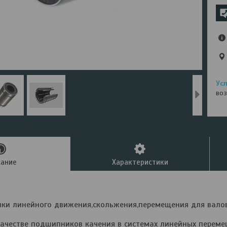
воз
сание
Характеристики
ки линейного движения,скольжения,перемещения для валов
качестве подшипников качения в системах линейных перем