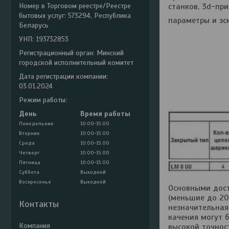
Номер в Торговом реестре/Реестре
станков, 3d-при
бытовых услуг: 573294, Республика
параметры и эск
Беларусь
УНП: 193732853
Регистрационный орган: Минский
городской исполнительный комитет
Дата регистрации компании:
03.01.2024
Режим работы:
День
Время работы
Понедельник
10:00-15:00
Вторник
10:00-15:00
Среда
10:00-15:00
Четверг
10:00-15:00
Пятница
10:00-15:00
Суббота
Выходной
Воскресенье
Выходной
Основными дос
(меньшие до 20
Контакты
незначительная
качения могут 
высокой точнос