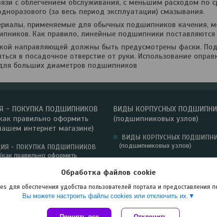
вязи с облегчением обслуживания, с меньшим расходом по 
дноразового (за весь период эксплуатации) смазывания.
риалы, применяемые для обычных подшипников качения, мо
пников. Как правило, линейные подшипники поставляются 
ской направляющей должны быть предусмотрены фаски. По
ться в посадочное отверстие от руки. Использование оправ
 для больших диаметров подшипников
Я - ПОКУПКА ПОДШИПНИКОВ
ВИДЫ КОРПУСНЫХ ПОДШИПН
как правильно оформить
(подшипниковых узлов)
нашем интернет магазине)
ВИДЫ КОРПУСНЫХ ПОДШИПН
(подшипниковых узлов)
ИЯ - ПОКУПКА ПОДШИПНИКОВ
(как правильно оформить
нашем интернет магазине)
Обработка файлов cookie
es для обеспечения удобства пользователей портала и предоставления 
Вы можете настроить файлы cookies или отключить их.
Принять все
Сайт создан на платформе Deal.by
Отклонить