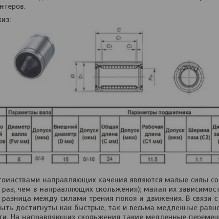
нтеров.
из:
тоинствами направляющих качения являются малые силы с
 раз, чем в направляющих скольжения); малая их зависимос
 разница между силами трения покоя и движения. В связи 
быть достигнуты как быстрые, так и весьма медленные рав
ти. На направляющих скольжения такие медленные переме