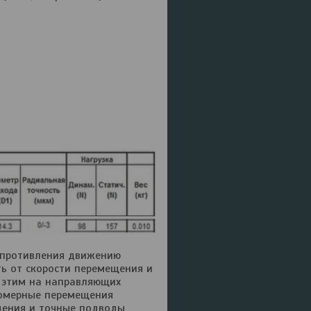
опротивления движению
ть от скорости перемещения и
с этим на направляющих
номерные перемещения
щения и точные подводы