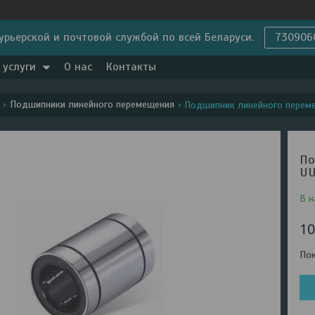
урьерской и почтовой службой по всей Беларуси.
730906
 услуги
О нас
Контакты
Подшипники линейного перемещения
Подшипник линейного переме
По
UU
В н
10
Пок