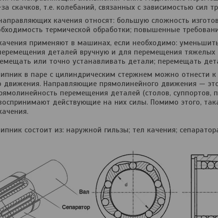
а скачков, т.е. колебаний, связанных с зависимостью сил тр
направляющих качения относят: большую сложность изгото
обходимость термической обработки; повышенные требования
ачения применяют в машинах, если необходимо: уменьшит
еремещения деталей вручную и для перемещения тяжелых 
емещать или точно устанавливать детали; перемещать дета
ипник в паре с цилиндрическим стержнем можно отнести 
 движения. Направляющие прямолинейного движения — это
рямолинейность перемещения деталей (столов, суппортов, 
воспринимают действующие на них силы. Помимо этого, так
ачения.
пник состоит из: наружной гильзы; тел качения; сепаратор