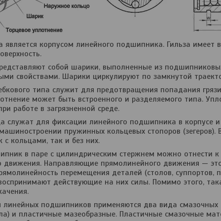
а является корпусом линейного подшипника. Гильза имеет 
верхность.
редставляют собой шарики, выполненные из подшипниковы
ми свойствами. Шарики циркулируют по замкнутой траекто
ебкового типа служит для предотвращения попадания грязи
лотнение может быть встроенного и разделяемого типа. Уп
ри работе в загрязненной среде.
а служат для фиксации линейного подшипника в корпусе и
машиностроении пружинных кольцевых стопоров (зегеров).
с кольцами, так и без них.
ипник в паре с цилиндрическим стержнем можно отнести 
 движения. Направляющие прямолинейного движения — это
рямолинейность перемещения деталей (столов, суппортов, 
воспринимают действующие на них силы. Помимо этого, так
ачения.
 линейных подшипников применяются два вида смазочных 
ла) и пластичные мазеобразные. Пластичные смазочные ма