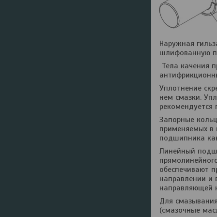
Наружная гильз
шлифованную по
Тела качения п
антифрикционны
Уплотнение скр
нем смазки. Уп
рекомендуется п
Запорные кольц
применяемых в 
подшипника как 
Линейный подш
прямолинейного
обеспечивают п
направлении и 
направляющей к
Для смазывания
(смазочные мас