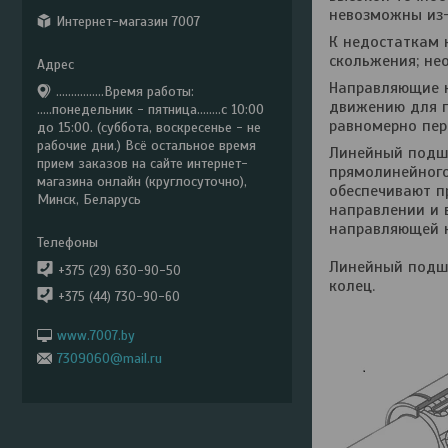
невозможны из-з
Интернет-магазин 7007
К недостаткам 
скольжения; не
Направляющие к
................Время работы:
движению для п
.....понедельник - пятница........с 10:00
равномерно пер
до 15:00. (суббота, воскресенье - не
рабочие дни.) Всё остальное время
Линейный подш
прием заказов на сайте интернет-
прямолинейного
магазина онлайн (круглосуточно),
обеспечивают п
Минск, Беларусь
направлении и 
направляющей к
Линейный подши
+375 (29) 630-90-50
колец.
+375 (44) 730-90-60
www.7007.by
7309060@mail.ru