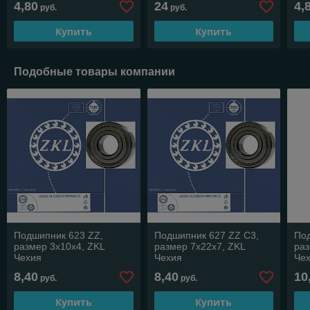
4,80
24
4,
руб.
руб.
Купить
Купить
Подобные товары компании
Подшипник 623 ZZ,
Подшипник 627 ZZ C3,
Под
размер 3х10х4, ZKL
размер 7х22х7, ZKL
раз
Чехия
Чехия
Че
8,40
8,40
10
руб.
руб.
Купить
Купить