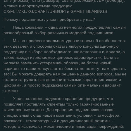
1гпз (Москва), СПЗ (Самара), 15впз (Волжский),VBF (Вологда),
а также импортируемую продукцию
CX/FLT/ZKL/KG/CRAFT/URB/DPI и GAMET BEARINGS
Почему подшипники лучше приобретать у нас?
! Наша компания – одна из немногих предоставляет самый
разнообразный выбор различных моделей подшипников.
! Мы на профессиональном уровне знаем об особенностях
этих деталей и способны оказать любую консультационную
поддержку в выборе необходимого наименования и модели, а
также исходя из желаемых ценовых характеристик. Если вы
желаете заменить устаревший образец на более новый
вариант, то наши консультанты бесплатно помогут вам сделать
это! Вы можете доверять нам решение данного вопроса, мы не
станем загружать вас дополнительными характеристиками и
цифрами, а просто подскажем самый оптимальный вариант
замены.
! У нас налажено надежное хранение продукции, что
позволяет поставлять клиентам только гарантированные
качественные заказы. Для хранения подшипников создан
специальный склад нашей компании, условия – атмосфера,
влажность, температурный и дисциплинарный режимы -
которого исключают механические и иные виды повреждений.