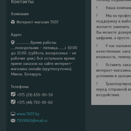
Контакты
! Наша компания 
! Мы на професси
поддержку в выбор
Интернет-магазин 7007
желаете заменить 
Вы можете доверят
цифрами, а просто
................Время работы:
! У нас налажено
.....понедельник - пятница........с 10:00
качественные зака
до 15:00. (суббота, воскресенье - не
влажность, темпер
рабочие дни.) Всё остальное время
прием заказов на сайте интернет-
! Оставить заказ 
магазина онлайн (круглосуточно),
интернет-магазина
Минск, Беларусь
условиям и срокам
! Транспортировк
перед отправкой в
воздействия.
+375 (29) 630-90-50
+375 (44) 730-90-60
www.7007.by
7309060@mail.ru