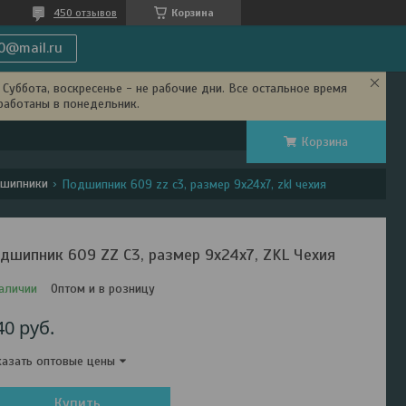
450 отзывов
Корзина
0@mail.ru
Суббота, воскресенье - не рабочие дни. Все остальное время
работаны в понедельник.
Корзина
дшипники
Подшипник 609 zz c3, размер 9х24х7, zkl чехия
дшипник 609 ZZ C3, размер 9х24х7, ZKL Чехия
аличии
Оптом и в розницу
40
руб.
азать оптовые цены
Купить