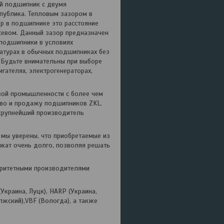
ый подшипник с двумя
публика. Тепловым зазором в
ор в подшипнике это расстояние
севом. Данный зазор предназначен
 подшипники в условиях
ратурах в обычных подшипниках без
 Будьте внимательны при выборе
гателях, электрогенераторах,
вой промышленности с более чем
тво и продажу подшипников ZKL.
крупнейший производитель
 мы уверены, что приобретаемые из
жат очень долго, позволяя решать
торитетными производителями
краина, Луцк), HARP (Украина,
олжский),VBF (Вологда), а также