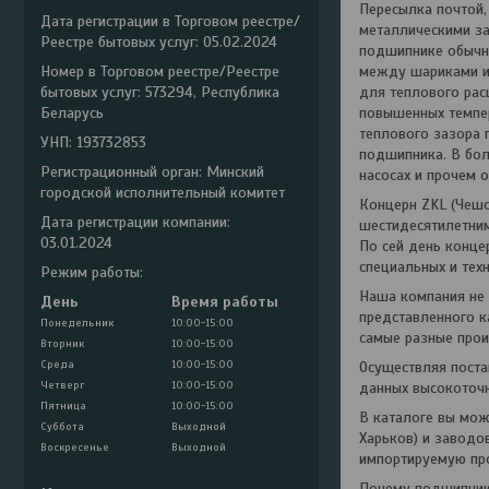
Пересылка почтой,
Дата регистрации в Торговом реестре/
металлическими з
Реестре бытовых услуг: 05.02.2024
подшипнике обычно
Номер в Торговом реестре/Реестре
между шариками и 
бытовых услуг: 573294, Республика
для теплового рас
Беларусь
повышенных темпер
теплового зазора 
УНП: 193732853
подшипника. В бол
Регистрационный орган: Минский
насосах и прочем 
городской исполнительный комитет
Концерн ZKL (Чешс
Дата регистрации компании:
шестидесятилетним
03.01.2024
По сей день конце
специальных и тех
Режим работы:
Наша компания не 
День
Время работы
представленного к
Понедельник
10:00-15:00
самые разные прои
Вторник
10:00-15:00
Среда
10:00-15:00
Осуществляя поста
Четверг
10:00-15:00
данных высокоточн
Пятница
10:00-15:00
В каталоге вы мож
Суббота
Выходной
Харьков) и заводов
Воскресенье
Выходной
импортируемую пр
Почему подшипники