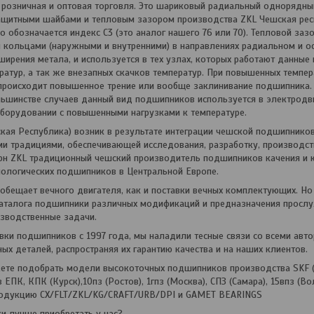
 розничная и оптовая торговля. Это шариковый радиальный однорядн
ащитными шайбами и тепловым зазором производства ZKL Чешская рес
 обозначается индекс С3 (это аналог нашего 76 или 70). Тепловой заз
кольцами (наружными и внутренними) в направлениях радиальном и о
ширения метала, и используется в тех узлах, которых работают данные
атур, а так же внезапных скачков температур. При повышенных темпе
происходит повышенное трение или вообще заклинивание подшипника.
ьшинстве случаев данный вид подшипников используется в электродви
оборудовании с повышенными нагрузками к температуре.
кая Республика) возник в результате интеграции чешской подшипнико
и традициями, обеспечивающей исследования, разработку, производс
рн ZKL традиционный чешский производитель подшипников качения и 
нологических подшипников в Центральной Европе.
обещает вечного двигателя, как и поставки вечных комплектующих. Но
аталога подшипники различных модификаций и предназначения прослу
зводственные задачи.
вки подшипников с 1997 года, мы наладили тесные связи со всеми ав
ых деталей, распространяя их гарантию качества и на наших клиентов.
ете подобрать модели высокоточных подшипников производства SKF (У
 ЕПК, КПК (Курск),10пз (Ростов), 1гпз (Москва), СПЗ (Самара), 15впз (В
одукцию CX/FLT/ZKL/KG/CRAFT/URB/DPI и GAMET BEARINGS
 лучше приобретать у нас?