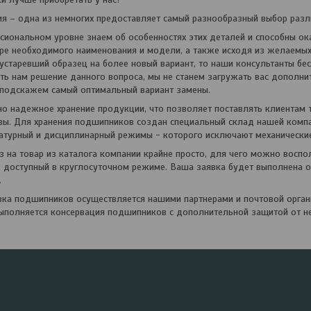
– одна из немногих предоставляет самый разнообразный выбор разл
ональном уровне знаем об особенностях этих деталей и способны ок
е необходимого наименования и модели, а также исходя из желаемых 
устаревший образец на более новый вариант, то наши консультанты бес
ь нам решение данного вопроса, мы не станем загружать вас дополни
 подскажем самый оптимальный вариант замены.
 надежное хранение продукции, что позволяет поставлять клиентам 
зы. Для хранения подшипников создан специальный склад нашей компа
атурный и дисциплинарный режимы - которого исключают механически
на товар из каталога компании крайне просто, для чего можно воспо
, доступный в круглосуточном режиме. Ваша заявка будет выполнена о
.
а подшипников осуществляется нашими партнерами и почтовой органи
ыполняется консервация подшипников с дополнительной защитой от н