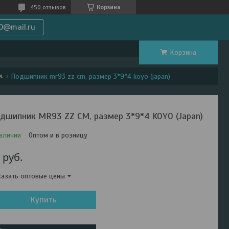
450 отзывов
Корзина
0@mail.ru
Корзина
.
Подшипник mr93 zz cm, размер 3*9*4 koyo (japan)
дшипник MR93 ZZ CM, размер 3*9*4 KOYO (Japan)
аличии
Оптом и в розницу
2
руб.
азать оптовые цены
Купить