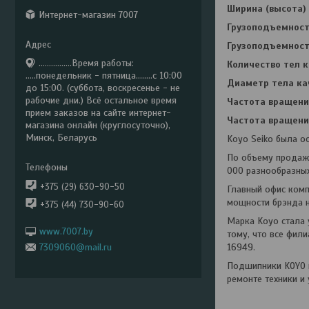
Ширина (высота) 
Интернет-магазин 7007
Грузоподъемность
Грузоподъемность
................Время работы:
Количество тел к
.....понедельник - пятница........с 10:00
Диаметр тела ка
до 15:00. (суббота, воскресенье - не
рабочие дни.) Всё остальное время
Частота вращени
прием заказов на сайте интернет-
Частота вращени
магазина онлайн (круглосуточно),
Минск, Беларусь
Koyo Seiko была о
По объему продаж
000 разнообразных
+375 (29) 630-90-50
Главный офис комп
мощности брэнда н
+375 (44) 730-90-60
Марка Koyo стала 
www.7007.by
тому, что все фил
7309060@mail.ru
16949.
Подшипники KOYO и
ремонте техники и