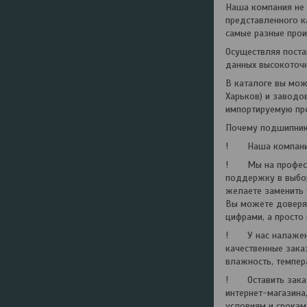
Наша компания не 
представленного к
самые разные прои
Осуществляя поста
данных высокоточн
В каталоге вы мож
Харьков) и заводов
импортируемую пр
Почему подшипники
! Наша компания 
! Мы на професси
поддержку в выбор
желаете заменить 
Вы можете доверят
цифрами, а просто
! У нас налажено
качественные зака
влажность, темпер
! Оставить заказ 
интернет-магазина
условиям и срокам