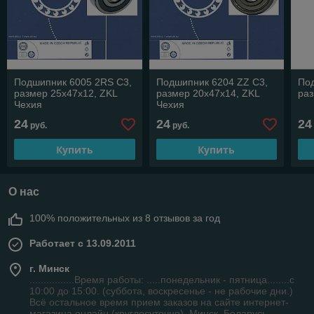
Подшипник 6005 2RS C3,
Подшипник 6204 ZZ C3,
По
размер 25х47х12, ZKL
размер 20х47х14, ZKL
раз
Чехия
Чехия
24
24
24
руб.
руб.
Купить
Купить
О нас
100% положительных из 8 отзывов за год
Работает с 13.09.2011
г. Минск
................Время работы: .....понедельник - пятница........с
10:00 до 15:00. (суббота, воскресенье - не рабочие дни.)
Всё остальное время прием заказов на сайте интернет-
магазина онлайн (круглосуточно), Минск, Беларусь