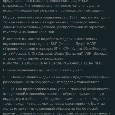
представленного каталога подшипники различных
модификаций и предназначения прослужат очень долго,
позволяя решать самые разные производственные задачи.
Осуществляя поставки подшипников с 1997 года, мы наладили
тесные связи со всеми авторитетными производителями
данных высокоточных деталей, распространяя их гарантию
качества и на наших клиентов.
В каталоге вы можете подобрать модели высокоточных
подшипников производства SKF (Украина, Луцк), HARP
(Украина, Харьков) и заводов ЕПК, КПК (Курск),10пз (Ростов),
1гпз (Москва), СПЗ (Самара), 15впз (Волжский),VBF (Вологда),
а также импортируемую продукцию
NSK/CX/FLT/ZKL/KG/CRAFT/URB/DPI и GAMET BEARINGS
Почему подшипники лучше приобретать у нас?
! Наша компания – одна из немногих предоставляет самый
разнообразный выбор различных моделей подшипников.
! Мы на профессиональном уровне знаем об особенностях
этих деталей и способны оказать любую консультационную
поддержку в выборе необходимого наименования и модели, а
также исходя из желаемых ценовых характеристик. Если вы
желаете заменить устаревший образец на более новый
вариант, то наши консультанты бесплатно помогут вам сделать