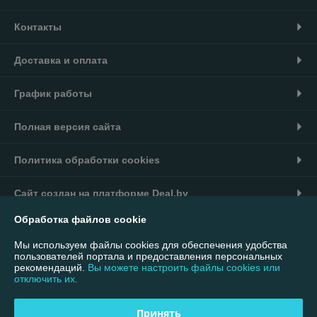
Контакты
Доставка и оплата
График работы
Полная версия сайта
Политика обработки cookies
Сайт создан на платформе Deal.by
Обработка файлов cookie
Информация для покупателя
Мы используем файлы cookies для обеспечения удобства
Юридическое лицо:
ООО "Интернет-магазин 7007"
пользователей портала и предоставления персональных
220113, г. Минск, ул. Мележа, дом 1, помещение 330, офис 4 Почтовый
рекомендаций.
Вы можете настроить файлы cookies или
адрес: 220055, г. Минск, а/я 41
отключить их.
Регистрационный номер ЕГР: 193732853
Принять