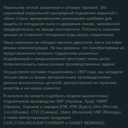
Пересылка почтой, розничная и оптовая торговля. Это
шариковый радиальный однорядный подшипник закрытый с
обеих сторон армированными резиновыми шайбами для
защиты от попадания пыли и удержания смазки, заложенной
предварительно на заводе изготовителе. Плотность сальника
крышки не позволяет попадания воды внутрь подшипника.
Наша компания не обещает вечного двигателя, как и поставки
вечных комплектующих. Но мы уверены, что приобретаемые из
представленного каталога подшипники различных
модификаций и предназначения прослужат очень долго,
позволяя решать самые разные производственные задачи.
Осуществляя поставки подшипников с 1997 года, мы наладили
тесные связи со всеми авторитетными производителями
данных высокоточных деталей, распространяя их гарантию
качества и на наших клиентов.
В каталоге вы можете подобрать модели высокоточных
подшипников производства SKF (Украина, Луцк), HARP
(Украина, Харьков) и заводов ЕПК, КПК (Курск),10пз (Ростов),
1гпз (Москва), СПЗ (Самара), 15впз (Волжский),VBF (Вологда),
а также импортируемую продукцию
CX
/
FLT
/
ZKL
/
KG
/
CRAFT
/
URB
/
DPI
и
GAMET
BEARINGS