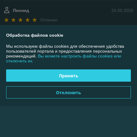
Леонид
24.05.2026
Отлично
Показать все отзывы
Обработка файлов cookie
Мы используем файлы cookies для обеспечения удобства
пользователей портала и предоставления персональных
О нас
рекомендаций.
Вы можете настроить файлы cookies или
отключить их.
Контакты
Принять
Доставка и оплата
Отклонить
График работы
Полная версия сайта
Политика обработки cookies