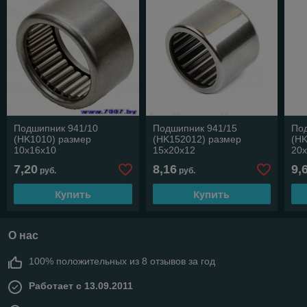
Подшипник 941/10
Подшипник 941/15
По
(HK1010) размер
(HK152012) размер
(HK
10х16х10
15х20х12
20
7,20
8,16
9,
руб.
руб.
Купить
Купить
О нас
100% положительных из 8 отзывов за год
Работает с 13.09.2011