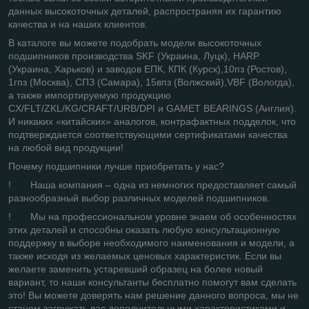
данных высокоточных деталей, распространяя их гарантию
качества и на наших клиентов.
В каталоге вы можете подобрать модели высокоточных
подшипников производства SKF (Украина, Луцк), HARP
(Украина, Харьков) и заводов ЕПК, КПК (Курск),10пз (Ростов),
1гпз (Москва), СПЗ (Самара), 15впз (Волжский),VBF (Вологда),
а также импортируемую продукцию
CX/FLT/ZKL/KG/CRAFT/URB/DPI и GAMET BEARINGS (Англия).
И никаких «китайских» аналогов, контрафактных подделок, что
подтверждается соответствующими сертификатами качества
на любой вид продукции!
Почему подшипники лучше приобретать у нас?
! Наша компания – одна из немногих предоставляет самый
разнообразный выбор различных моделей подшипников.
! Мы на профессиональном уровне знаем об особенностях
этих деталей и способны оказать любую консультационную
поддержку в выборе необходимого наименования и модели, а
также исходя из желаемых ценовых характеристик. Если вы
желаете заменить устаревший образец на более новый
вариант, то наши консультанты бесплатно помогут вам сделать
это! Вы можете доверять нам решение данного вопроса, мы не
станем загружать вас дополнительными характеристиками и