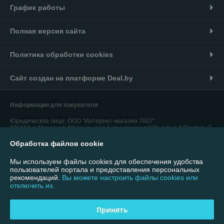
График работы
Полная версия сайта
Политика обработки cookies
Сайт создан на платформе Deal.by
Информация для покупателя
Юридическое лицо:
ООО "Интернет-магазин 7007"
220113, г. Минск, ул. Мележа, дом 1, помещение 330, офис 4 Почтовый
адрес: 220055, г. Минск, а/я 41
Обработка файлов cookie
Регистрационный номер ЕГР: 193732853
Мы используем файлы cookies для обеспечения удобства
УНП: 193732853
пользователей портала и предоставления персональных
рекомендаций.
Вы можете настроить файлы cookies или
Регистрационный орган: Минский городской исполнительный комитет
отключить их.
Дата регистрации компании: 03.01.2024
Принять