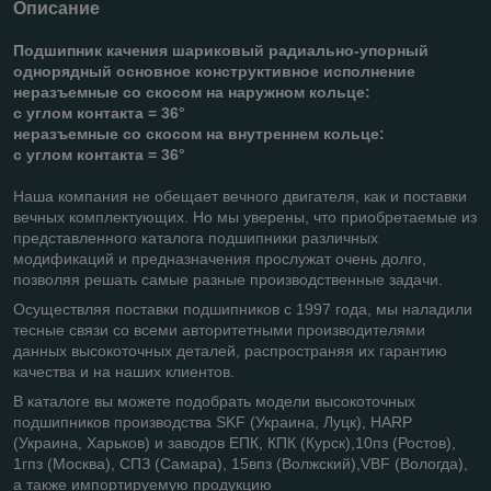
Описание
Подшипник качения шариковый радиально-упорный
однорядный основное конструктивное исполнение
неразъемные со скосом на наружном кольце:
с углом контакта = 36°
неразъемные со скосом на внутреннем кольце:
с углом контакта = 36°
Наша компания не обещает вечного двигателя, как и поставки
вечных комплектующих. Но мы уверены, что приобретаемые из
представленного каталога подшипники различных
модификаций и предназначения прослужат очень долго,
позволяя решать самые разные производственные задачи.
Осуществляя поставки подшипников с 1997 года, мы наладили
тесные связи со всеми авторитетными производителями
данных высокоточных деталей, распространяя их гарантию
качества и на наших клиентов.
В каталоге вы можете подобрать модели высокоточных
подшипников производства SKF (Украина, Луцк), HARP
(Украина, Харьков) и заводов ЕПК, КПК (Курск),10пз (Ростов),
1гпз (Москва), СПЗ (Самара), 15впз (Волжский),VBF (Вологда),
а также импортируемую продукцию