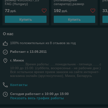
размер 45х100х27,25
(полиамидный
раз
FAG (Hungary)
сепаратор),размер
50*110*27, производитель
72
192
33
руб.
руб.
FAG (Germany)
Купить
Купить
О нас
100% положительных из 8 отзывов за год
Работает с 13.09.2011
г. Минск
................Время работы: .....понедельник - пятница........с
10:00 до 15:00. (суббота, воскресенье - не рабочие дни.)
Всё остальное время прием заказов на сайте интернет-
магазина онлайн (круглосуточно), Минск, Беларусь
Контакты
Сегодня работает с 10:00 до 15:00
Показать весь график работы