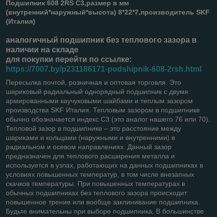
Подшипник 608 2RS C3,размер в мм
(внутренний*наружный*высота) 8*22*7,производитель SKF
(Италия)
аналогичный подшипник без теплового зазора в
наличии на складе
для покупки перейти по ссылке:
https://7007.by/p231186171-podshipnik-608-2rsh.html
Пересылка почтой, розничная и оптовая торговля. Это
шариковый радиальный однорядный подшипник с двумя
армированными каучуковыми шайбами ​​и теплым зазором
производства SKF Италия. Тепловым зазором в подшипнике
обычно обозначается индекс С3 (это аналог нашего 76 или 70).
Тепловой зазор в подшипнике – это расстояние между
шариками и кольцами (наружными и внутренними) в
радиальном и осевом направлениях. Данный зазор
предназначен для теплового расширения металла и
используется в узлах, работающих на данных подшипниках в
условиях повышенных температур, в том числе внезапных
скачков температуры. При повышенных температурах в
обычных подшипниках без теплового зазора происходит
повышенное трение или вообще заклинивание подшипника.
Будьте внимательны при выборе подшипника. В большинстве