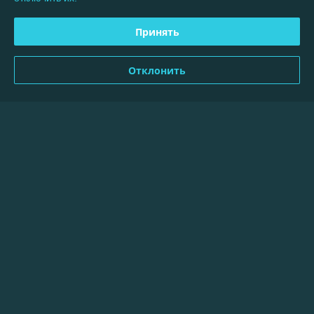
Показать весь график работы
Принять
Отзывы о магазине
Отклонить
450 отзывов за всё время
Андрей
25.06.2026
Отлично
Леонид
24.05.2026
Отлично
Показать все отзывы
О нас
Контакты