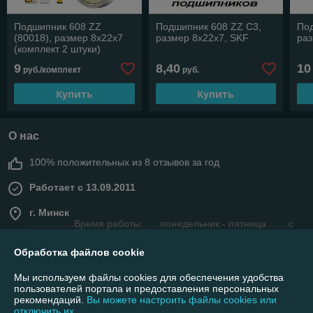
Подшипник 608 ZZ
Подшипник 608 ZZ C3,
По
(80018), размер 8х22х7
размер 8х22х7, SKF
раз
(комплект 2 штуки)
9
8,40
10
руб./комплект
руб.
Купить
Купить
О нас
100% положительных из 8 отзывов за год
Работает с 13.09.2011
г. Минск
................Время работы: .....понедельник - пятница........с
10:00 до 15:00. (суббота, воскресенье - не рабочие дни.)
Всё остальное время прием заказов на сайте интернет-
Обработка файлов cookie
магазина онлайн (круглосуточно), Минск, Беларусь
Мы используем файлы cookies для обеспечения удобства
Контакты
пользователей портала и предоставления персональных
рекомендаций.
Вы можете настроить файлы cookies или
Сегодня работает с 10:00 до 15:00
отключить их.