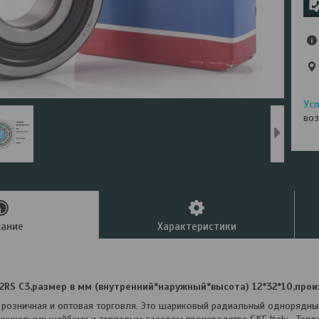
воз
сание
Характеристики
RS C3,размер в мм (внутренний*наружный*высота) 12*32*10,прои
 розничная и оптовая торговля. Это шариковый радиальный однорядн