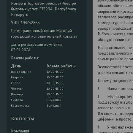
армированными кау
Номер в Торговом реестре/Реестре
обычно обозначает
бытовых услуг: 573294, Республика
шариками и кольца
Беларусь
теплового расшире
УНП: 193732853
температур, а так
зазора происходит
Регистрационный орган: Минский
В большинстве слу
городской исполнительный комитет
оборудовании с по
Дата регистрации компании:
Наша компания не 
03.01.2024
представленного к
Режим работы:
самые разные прои
День
Время работы
Осуществляя поста
Понедельник
10:00-15:00
данных высокоточн
Вторник
10:00-15:00
Почему подшипники
Среда
10:00-15:00
! Наша компания 
Четверг
10:00-15:00
Пятница
10:00-15:00
! Мы на професси
Суббота
Выходной
поддержку в выбор
Воскресенье
Выходной
желаете заменить 
Вы можете доверят
Контакты
цифрами, а просто
! У нас налажено
качественные зака