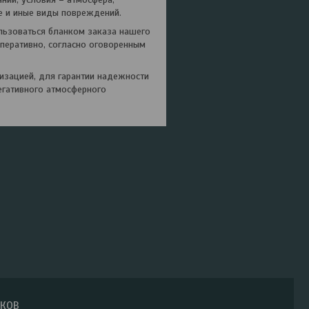
е и иные виды повреждений.
льзоваться бланком заказа нашего
перативно, согласно оговоренным
зацией, для гарантии надежности
егативного атмосферного
ИКОВ