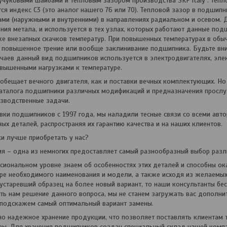
чуковыми шайбами и тепловым зазором производства SKF Italy . Теп
ся индекс С3 (это аналог нашего 76 или 70). Тепловой зазор в подшип
ми (наружными и внутренними) в направлениях радиальном и осевом. 
ния метала, и используется в тех узлах, которых работают данные по
 же внезапных скачков температур. При повышенных температурах в об
 повышенное трение или вообще заклинивание подшипника. Будьте вн
чаев данный вид подшипников используется в электродвигателях, элек
вышенными нагрузками к температуре.
обещает вечного двигателя, как и поставки вечных комплектующих. Но
аталога подшипники различных модификаций и предназначения прослу
зводственные задачи.
вки подшипников с 1997 года, мы наладили тесные связи со всеми ав
ых деталей, распространяя их гарантию качества и на наших клиентов.
 лучше приобретать у нас?
– одна из немногих предоставляет самый разнообразный выбор разл
ональном уровне знаем об особенностях этих деталей и способны ок
е необходимого наименования и модели, а также исходя из желаемых 
устаревший образец на более новый вариант, то наши консультанты бес
ь нам решение данного вопроса, мы не станем загружать вас дополни
 подскажем самый оптимальный вариант замены.
 надежное хранение продукции, что позволяет поставлять клиентам 
зы. Для хранения подшипников создан специальный склад нашей компа