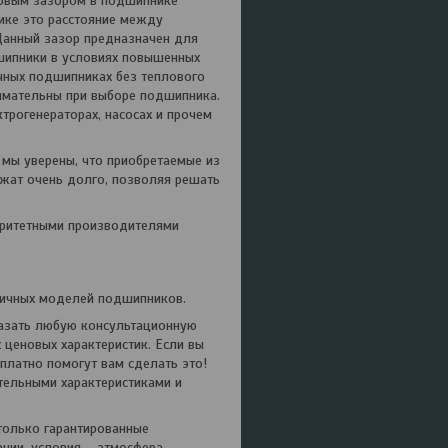
ловым зазором в подшипнике
нике это расстояние между
Данный зазор предназначен для
дшипники в условиях повышенных
ычных подшипниках без теплового
имательны при выборе подшипника.
трогенераторах, насосах и прочем
 мы уверены, что приобретаемые из
жат очень долго, позволяя решать
торитетными производителями
ичных моделей подшипников.
азать любую консультационную
ценовых характеристик. Если вы
платно помогут вам сделать это!
тельными характеристиками и
только гарантированные
нии, условия – атмосфера,