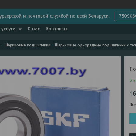
урьерской и почтовой службой по всей Беларуси.
730906
 услуги
О нас
Контакты
Шариковые подшипники
Шариковые однорядные подшипники с те
По
В н
1
Пок