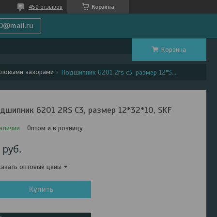
450 отзывов
Корзина
0@mail.ru
Корзина
пловыми зазорами
Подшипник 6201 2rs c3, размер 12*32*10, skf
дшипник 6201 2RS C3, размер 12*32*10, SKF
аличии
Оптом и в розницу
6
руб.
азать оптовые цены
Купить