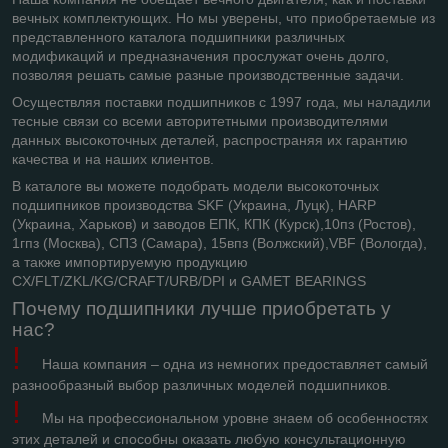
вечных комплектующих. Но мы уверены, что приобретаемые из
представленного каталога подшипники различных
модификаций и предназначения прослужат очень долго,
позволяя решать самые разные производственные задачи.
Осуществляя поставки подшипников с 1997 года, мы наладили
тесные связи со всеми авторитетными производителями
данных высокоточных деталей, распространяя их гарантию
качества и на наших клиентов.
В каталоге вы можете подобрать модели высокоточных
подшипников производства SKF (Украина, Луцк), HARP
(Украина, Харьков) и заводов ЕПК, КПК (Курск),10пз (Ростов),
1гпз (Москва), СПЗ (Самара), 15впз (Волжский),VBF (Вологда),
а также импортируемую продукцию
CX
/
FLT
/
ZKL
/
KG
/
CRAFT
/
URB
/
DPI
и
GAMET
BEARINGS
Почему подшипники лучше приобретать у
нас?
!
Наша компания – одна из немногих предоставляет самый
разнообразный выбор различных моделей подшипников.
!
Мы на профессиональном уровне знаем об особенностях
этих деталей и способны оказать любую консультационную