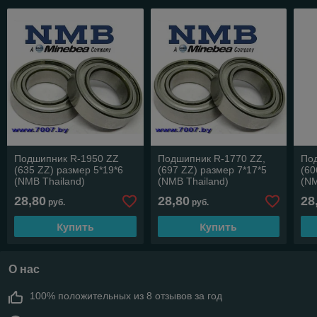
Подшипник R-1950 ZZ
Подшипник R-1770 ZZ,
По
(635 ZZ) размер 5*19*6
(697 ZZ) размер 7*17*5
(60
(NMB Thailand)
(NMB Thailand)
(NM
28,80
28,80
28
руб.
руб.
Купить
Купить
О нас
100% положительных из 8 отзывов за год