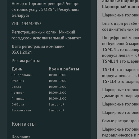
аналоги: Шарнир
Номер в Торговом реестре/Реестре
Шарнирный након
бытовых услуг: 573294, Республика
Шарнирные головки
Беларусь
Благодаря резьбе 
УНП: 193732853
соединительных эл
Регистрационный орган: Минский
По цифровой марки
городской исполнительный комитет
по буквенной марк
Дата регистрации компании:
TSM14
это шарнир
03.01.2024
корпуса левая – к
Режим работы:
TSML14
это шарни
День
Время работы
TSF14
это шарнирн
Понедельник
10:00-15:00
корпуса левая – к
Вторник
10:00-15:00
TSFL14
это шарнир
Среда
10:00-15:00
Шарнирные головки
Четверг
10:00-15:00
диаметром шарнира
Пятница
10:00-15:00
Шарнирные головки
Суббота
Выходной
Воскресенье
Выходной
Шарнирные головки
Самые распростран
Контакты
Шарнирные головки
гидравлическое и 