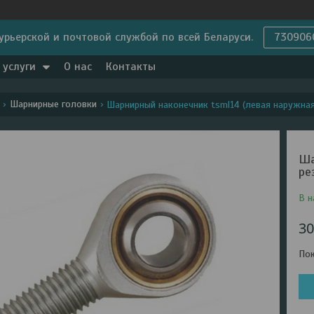
урьерской и почтовой службой по всей Беларуси.
730906
 услуги
О нас
Контакты
Шарнирные головки
Шарнирный наконечник tsml14 (левая наружная
Ша
ре
В н
3
Пок