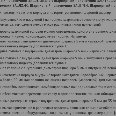
ный наконечник SAL14, аналог: Шарнирный наконечник SAL-14, Ш
ечник SALJK14C, Шарнирный наконечник SALBP14, Шарнирный на
 состоят из литого корпуса в котором установлен шаровой шарнир.
(внутренней или наружной ) на корпусе шарнирные головки могут испол
ементах, тем самым имеют массу различных типов применений.
ровке шарнирной головки можно определить, какого внутреннего диа
ировке – какую конструкцию имеет корпус. Например:
ная головка с внутренним диаметром шарнира 5 мм и наружной правой
 буквенному индексу добавляется буква L
рная головка с внутренним диаметром шарнира 5 мм и наружной левой
ая головка с внутренним диаметром шарнира 5 мм и внутренней правой
 буквенному индексу добавляется буква L
ная головка с внутренним диаметром шарнира 5 мм и внутренней левой
 (состоят из корпуса внутри которого находится шарообразный шарнир
 более 20 мм как правило оснащены ниппелем (маслёнкой) для смазк
 способны воспринимать комбинированные как радиальные так и осевы
 обеспечивают перемещение сразу в трёх плоскостях, так как обладаю
енные размерные серии с внутренним диаметром шарнира 5 мм до 35 м
 имеют применение в различных отраслях, таких как сельскохозяйствен
пневматическое оборудование, подъёмные установки, тренажёры для фи