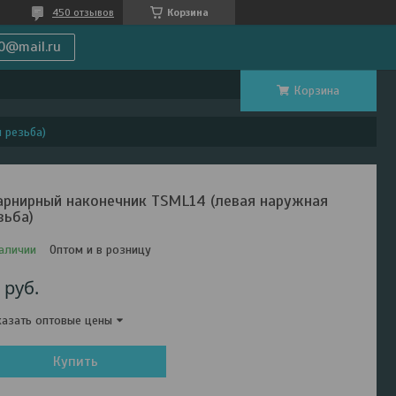
450 отзывов
Корзина
0@mail.ru
Корзина
 резьба)
рнирный наконечник TSML14 (левая наружная
зьба)
аличии
Оптом и в розницу
0
руб.
азать оптовые цены
Купить