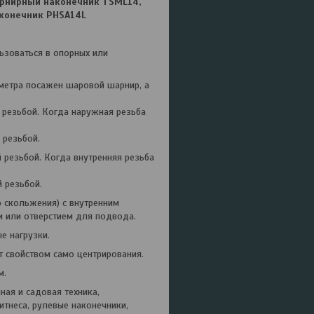
арнирный наконечник TSML14,
конечник PHSA14L
ьзоваться в опорных или
метра посажен шаровой шарнир, а
 резьбой. Когда наружная резьба
 резьбой.
 резьбой. Когда внутренняя резьба
 резьбой.
 скольжения) с внутренним
и или отверстием для подвода.
е нагрузки.
т свойством само центрирования.
м.
ная и садовая техника,
тнеса, рулевые наконечники,