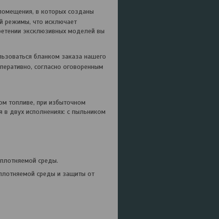
 помещения, в которых созданы
й режимы, что исключает
ретении эксклюзивных моделей вы
ользоваться бланком заказа нашего
перативно, согласно оговоренным
ом топливе, при избыточном
я в двух исполнениях: с пыльником
уплотняемой среды.
плотняемой среды и защиты от