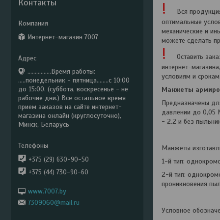
Контакты
!
Вся продукци
оптимальные услов
механические и ин
Интернет-магазин 7007
можете сделать пр
!
Оставить зака
интернет-магазина
................Время работы:
условиям и срокам
.....понедельник - пятница........с 10:00
до 15:00. (суббота, воскресенье - не
Манжеты армиров
рабочие дни.) Всё остальное время
Предназначены для
прием заказов на сайте интернет-
давлении до 0,05 М
магазина онлайн (круглосуточно),
- 2.2 и без пыльни
Минск, Беларусь
Манжеты изготавли
+375 (29) 630-90-50
1-й тип: однокром
+375 (44) 730-90-60
2-й тип: однокром
проникновения пыл
www.7007.by
7309060@mail.ru
Условное обознач