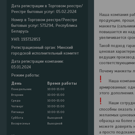
Дата регистрации в Торговом реестре/
Реестре бытовых услуг: 05.02.2024
Наша компания раб
Номер в Торговом реестре/Реестре
продукцию, проше
бытовых услуг: 573294, Республика
манжеты (сальники
Беларусь
повышается их над
увеличивается сро
УНП: 193732853
Такой подход гара
Регистрационный орган: Минский
ценовая характер
городской исполнительный комитет
ведущих производи
Дата регистрации компании:
соответствующими 
03.01.2024
Почему манжеты лу
Режим работы:
!
Наша компани
День
Время работы
армированных: одн
Понедельник
10:00-15:00
этого дополнения.
Вторник
10:00-15:00
!
Среда
10:00-15:00
Наши сотрудн
Четверг
10:00-15:00
способны оказать 
Пятница
10:00-15:00
желаемых ценовых 
Суббота
Выходной
образца на более 
Воскресенье
Выходной
можете доверять н
а просто подскаже