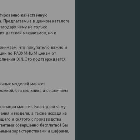
нтированно качественную
. Предлагаемые в данном каталоге
лагодаря чему не только
ия деталей механизмов, но и
онимаем, что покупателю важно и
укции по РАЗУМНЫМ ценам от
полнения
DIN
. Это подтверждается
личных моделей манжет
омкой, без пыльника и с наличием
лизации манжет. Благодаря чему
ния и модели, а также исходя из
шего и снятого с производства
тантами совершенно бесплатно! Вы
ьными характеристиками и цифрами,