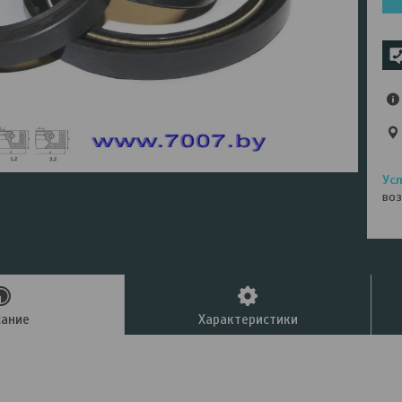
воз
сание
Характеристики