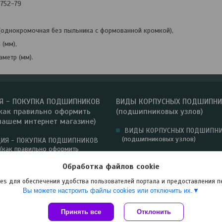
8752-79
 (однокромочная без пыльника с формованной кромкой),
 (мм),
метр (мм).
Я - ПОКУПКА ПОДШИПНИКОВ
ВИДЫ КОРПУСНЫХ ПОДШИПН
как правильно оформить
(подшипниковых узлов)
нашем интернет магазине)
ВИДЫ КОРПУСНЫХ ПОДШИПН
(подшипниковых узлов)
ИЯ - ПОКУПКА ПОДШИПНИКОВ
(как правильно оформить
нашем интернет магазине)
Обработка файлов cookie
es для обеспечения удобства пользователей портала и предоставления 
Вы можете настроить файлы cookies или отключить их.
Принять все
Сайт создан на платформе Deal.by
Отклонить
Политика обработки файлов cookies