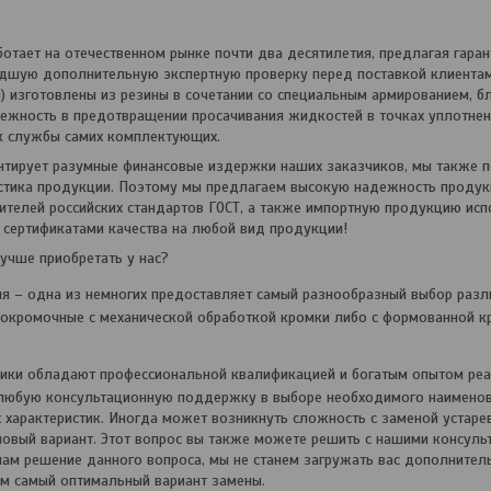
отает на отечественном рынке почти два десятилетия, предлагая гара
дшую дополнительную экспертную проверку перед поставкой клиентам
) изготовлены из резины в сочетании со специальным армированием, б
ежность в предотвращении просачивания жидкостей в точках уплотнен
к службы самих комплектующих.
нтирует разумные финансовые издержки наших заказчиков, мы также п
истика продукции. Поэтому мы предлагаем высокую надежность прод
телей российских стандартов ГОСТ, а также импортную продукцию ис
сертификатами качества на любой вид продукции!
чше приобретать у нас?
я – одна из немногих предоставляет самый разнообразный выбор раз
окромочные с механической обработкой кромки либо с формованной кр
ики обладают профессиональной квалификацией и богатым опытом реа
любую консультационную поддержку в выборе необходимого наименова
характеристик. Иногда может возникнуть сложность с заменой устарев
новый вариант. Этот вопрос вы также можете решить с нашими консуль
ам решение данного вопроса, мы не станем загружать вас дополнител
м самый оптимальный вариант замены.