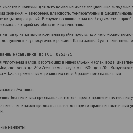
я имеется в наличии, для чего компания имеет специальные складские
ия хранения – атмосфера, влажность, температурный и дисциплинарны
ые виды повреждений. В случае возникновения необходимости в приоб
едзаказ, который мы обязательно выполним.
з на товар из каталога компании крайне просто, для чего можно восп
, доступный в круглосуточном режиме. Ваша заявка будет выполнена о
.
анные (сальники) по ГОСТ 8752-79.
 уплотнения валов, работающих в минеральных маслах, воде, дизельн
па, скоростях до 20м./сек., температуре от - 60С до +70С. Выпускаютс
ка - 1.2., с применением резиновых смесей различного назначения.
ваются 2-х типов:
очные без пыльника предназначаются для предотвращения вытекания 
очные с пыльником предназначаются для предотвращения вытекания у
и.
ение манжеты: