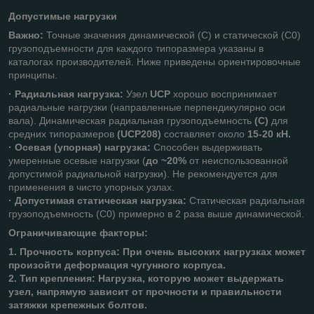
Допустимые нагрузки
Важно:
Точные значения динамической (C) и статической (C0)
грузоподъемности для каждого типоразмера указаны в
каталогах производителей. Ниже приведены ориентировочные
принципы.
·
Радиальная нагрузка:
Узел
UCP
хорошо воспринимает
радиальные нагрузки (направленные перпендикулярно оси
вала). Динамическая радиальная грузоподъемность
(C)
для
средних типоразмеров
(UCP208)
составляет около
15-20 кН.
· Осевая (упорная) нагрузка:
Способен выдерживать
умеренные осевые нагрузки (
до ~20%
от неиспользованной
допустимой радиальной нагрузки). Не рекомендуется для
применения в чисто упорных узлах.
· Допустимая статическая нагрузка:
Статическая радиальная
грузоподъемность (C0) примерно в 2 раза выше динамической.
Ограничивающие факторы:
1. Прочность корпуса: При очень высоких нагрузках может
произойти деформация чугунного корпуса.
2. Тип крепления: Нагрузка, которую может выдержать
узел, напрямую зависит от прочности и правильности
затяжки крепежных болтов.