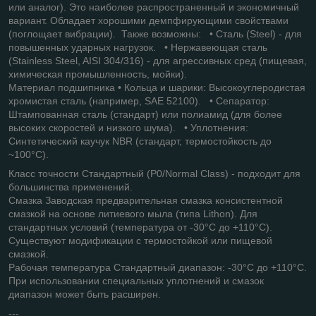
или аналог). Это наиболее распространенный и экономичный
вариант. Обладает хорошими демпфирующими свойствами
(поглощает вибрации). Также возможны: • Сталь (Steel) - для
повышенных ударных нагрузок. • Нержавеющая сталь
(Stainless Steel, AISI 304/316) - для агрессивных сред (пищевая,
химическая промышленность, мойки).
Материал подшипника • Кольца и шарики: Высокоуглеродистая
хромистая сталь (например, SAE 52100). • Сепаратор:
Штампованная сталь (стандарт) или полиамид (для более
высоких скоростей и низкого шума). • Уплотнения:
Синтетический каучук NBR (стандарт, термостойкость до
~100°C).
Класс точности Стандартный (P0/Normal Class) - подходит для
большинства применений.
Смазка Заводская предварительная смазка консистентной
смазкой на основе литиевого мыла (типа Lithon). Для
стандартных условий (температура от -30°C до +110°C).
Существуют модификации с термостойкой или пищевой
смазкой.
Рабочая температура Стандартный диапазон: -30°C до +110°C.
При использовании специальных уплотнений и смазок
диапазон может быть расширен.
---