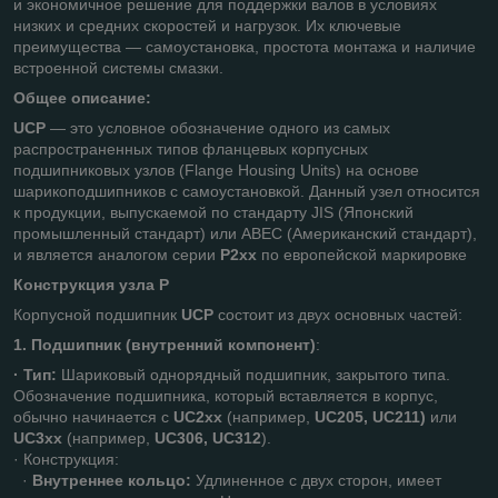
и экономичное решение для поддержки валов в условиях
низких и средних скоростей и нагрузок. Их ключевые
преимущества — самоустановка, простота монтажа и наличие
встроенной системы смазки.
Общее описание:
UCP
— это условное обозначение одного из самых
распространенных типов фланцевых корпусных
подшипниковых узлов (Flange Housing Units) на основе
шарикоподшипников с самоустановкой. Данный узел относится
к продукции, выпускаемой по стандарту JIS (Японский
промышленный стандарт) или ABEC (Американский стандарт),
и является аналогом серии
P2хх
по европейской маркировке
Конструкция узла Р
Корпусной подшипник
UCP
состоит из двух основных частей:
1. Подшипник (внутренний компонент)
:
· Тип:
Шариковый однорядный подшипник, закрытого типа.
Обозначение подшипника, который вставляется в корпус,
обычно начинается с
UC2хх
(например,
UC205, UC211)
или
UC3хх
(например,
UC306, UC312
).
· Конструкция:
·
Внутреннее кольцо:
Удлиненное с двух сторон, имеет