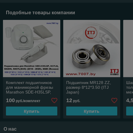
Подобные товары компании
Комплект подшипников
Подшипник MR128 ZZ,
Ша
для маникюрной фрезы
размер 8*12*3.50 (ITJ
тол
Marathon SDE-H35LSP,
Japan)
мех
H37LN, SH20N,
100
12
4,
руб./комплект
руб.
SH37L(M45)
Купить
Купить
О нас