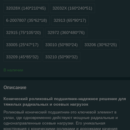
32028X (140*210*45)
32032X (160*240*51)
6-2007807 (35*62*18)
32913 (65*90*17)
32915 (75*105*20)
32972 (360*480*76)
33005 (25*47*17)
33010 (50*80*24)
33206 (30*62*25)
33209 (45*85*32)
33210 (50*90*32)
В наличии
Описание
Конический роликовый подшипник-надежное решение для
тяжелых радиальных и осевых нагрузок
Роликовый конический подшипник-это ключевой элемент в
узлах, где одновременно действуют мощные радиальные и
однонаправленные осевые нагрузки. Его уникальная
конструкция с коническими роликами и дорожками качения