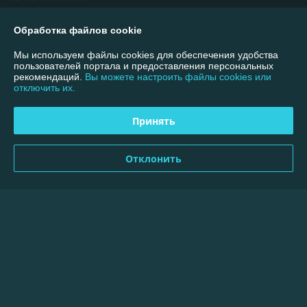
Показать все отзывы
Обработка файлов cookie
Мы используем файлы cookies для обеспечения удобства
пользователей портала и предоставления персональных
О нас
рекомендаций.
Вы можете настроить файлы cookies или
отключить их.
Контакты
Принять
Доставка и оплата
Отклонить
График работы
Полная версия сайта
Политика обработки cookies
Сайт создан на платформе Deal.by
Информация для покупателя