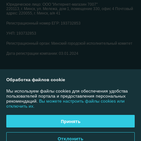
Юридическое лицо:
ООО "Интернет-магазин 7007"
220113, г. Минск, ул. Мележа, дом 1, помещение 330, офис 4 Почтовый
адрес: 220055, г. Минск, а/я 41
Регистрационный номер ЕГР: 193732853
УНП: 193732853
Регистрационный орган: Минский городской исполнительный комитет
Дата регистрации компании: 03.01.2024
Обработка файлов cookie
Мы используем файлы cookies для обеспечения удобства
пользователей портала и предоставления персональных
рекомендаций.
Вы можете настроить файлы cookies или
отключить их.
Принять
Отклонить