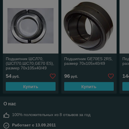
Подшипник ШСЛ70,
Подшипник GE70ES 2RS,
По
(ШСП70,ШС70,GE70 ES),
размер 70х105х40/49
раз
размер 70х105х40/49
54
96
14
руб.
руб.
Купить
Купить
О нас
100% положительных из 8 отзывов за год
Работает с 13.09.2011