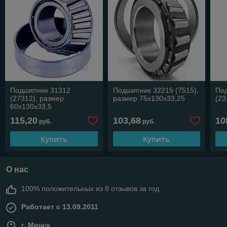
Подшипник 31312
Подшипник 32215 (7515),
По
(27312), размер
размер 75х130х33,25
(23
60х130х33,5
115,20
103,68
10
руб.
руб.
Купить
Купить
О нас
100% положительных из 8 отзывов за год
Работает с 13.09.2011
г. Минск