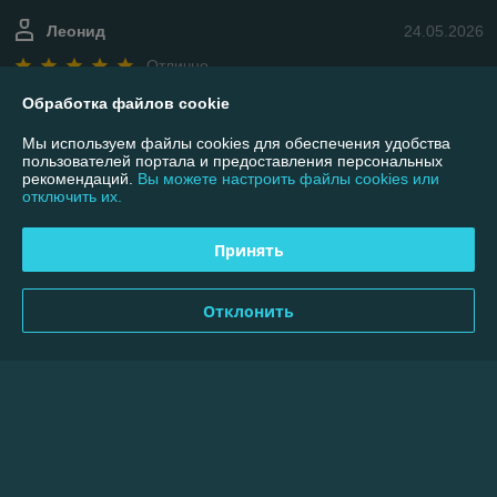
Леонид
24.05.2026
Отлично
Обработка файлов cookie
Показать все отзывы
Мы используем файлы cookies для обеспечения удобства
пользователей портала и предоставления персональных
рекомендаций.
Вы можете настроить файлы cookies или
О нас
отключить их.
Контакты
Принять
Доставка и оплата
Отклонить
График работы
Полная версия сайта
Политика обработки cookies
Сайт создан на платформе Deal.by