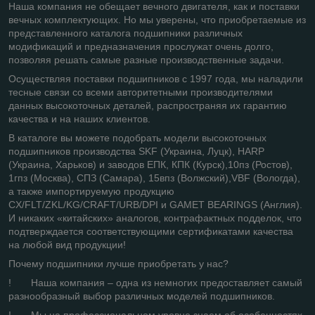
Наша компания не обещает вечного двигателя, как и поставки
вечных комплектующих. Но мы уверены, что приобретаемые из
представленного каталога подшипники различных
модификаций и предназначения прослужат очень долго,
позволяя решать самые разные производственные задачи.
Осуществляя поставки подшипников с 1997 года, мы наладили
тесные связи со всеми авторитетными производителями
данных высокоточных деталей, распространяя их гарантию
качества и на наших клиентов.
В каталоге вы можете подобрать модели высокоточных
подшипников производства SKF (Украина, Луцк), HARP
(Украина, Харьков) и заводов ЕПК, КПК (Курск),10пз (Ростов),
1гпз (Москва), СПЗ (Самара), 15впз (Волжский),VBF (Вологда),
а также импортируемую продукцию
CX/FLT/ZKL/KG/CRAFT/URB/DPI и GAMET BEARINGS (Англия).
И никаких «китайских» аналогов, контрафактных подделок, что
подтверждается соответствующими сертификатами качества
на любой вид продукции!
Почему подшипники лучше приобретать у нас?
! Наша компания – одна из немногих предоставляет самый
разнообразный выбор различных моделей подшипников.
! Мы на профессиональном уровне знаем об особенностях