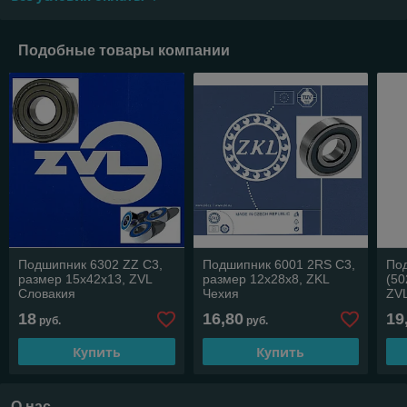
Подобные товары компании
Подшипник 6302 ZZ C3,
Подшипник 6001 2RS C3,
По
размер 15х42х13, ZVL
размер 12х28х8, ZKL
(50
Словакия
Чехия
ZV
18
16,80
19
руб.
руб.
Купить
Купить
О нас