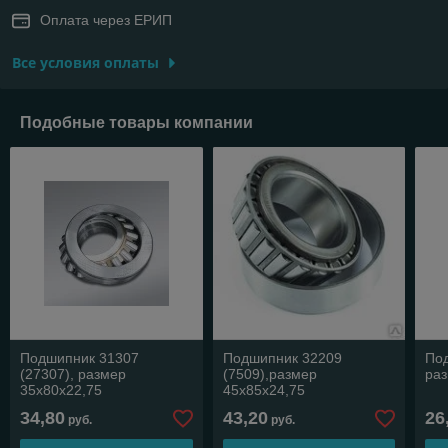
Оплата через ЕРИП
Все условия оплаты
Подобные товары компании
Подшипник 31307
Подшипник 32209
Под
(27307), размер
(7509),размер
раз
35х80х22,75
45х85х24,75
34,80
43,20
26
руб.
руб.