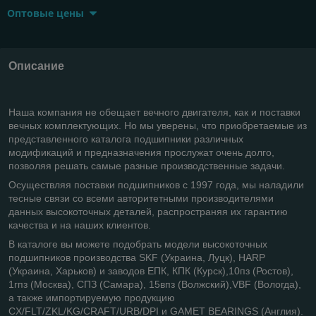
Оптовые цены
Описание
Наша компания не обещает вечного двигателя, как и поставки
вечных комплектующих. Но мы уверены, что приобретаемые из
представленного каталога подшипники различных
модификаций и предназначения прослужат очень долго,
позволяя решать самые разные производственные задачи.
Осуществляя поставки подшипников с 1997 года, мы наладили
тесные связи со всеми авторитетными производителями
данных высокоточных деталей, распространяя их гарантию
качества и на наших клиентов.
В каталоге вы можете подобрать модели высокоточных
подшипников производства SKF (Украина, Луцк), HARP
(Украина, Харьков) и заводов ЕПК, КПК (Курск),10пз (Ростов),
1гпз (Москва), СПЗ (Самара), 15впз (Волжский),VBF (Вологда),
а также импортируемую продукцию
CX/FLT/ZKL/KG/CRAFT/URB/DPI
и
GAMET BEARINGS (
Англия
).