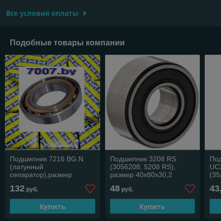
Все условия оплаты
Подобные товары компании
Подшипник 7216 BG.N
Подшипник 3208 RS
По
(латунный
(3056208, 5208 RS),
UC
сепаратор),размер
размер 40х80х30,2
(35
80*140*26, производитель
132
48
43
руб.
руб.
SNR (France)
Купить
Купить