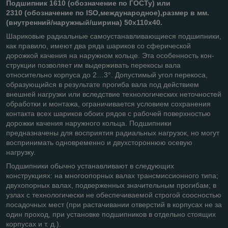
Подшипник 1610 (обозначение по ГОСТу) или
2310 (обозначение по ISO,международное),размер в мм.
(внутренний/наружный/ширина) 50х110х40.
Шариковые радиальные самоустанавливающиеся подшипники,
как правило, имеют два ря­да шариков со сферической
дорожкой качения на наружном кольце. Эта особенность кон­
струкции позволяет им выдерживать перекосы вала
относительно корпуса до 2…3°. Допу­стимый угол перекоса,
образующийся в результате прогиба вала под действием
внешней нагрузки или вследствие технологических неточностей
обработки и монтажа, ограничивает­ся условием сохранения
контакта всех шариков обоих рядов с рабочей поверхностью
до­рожки качения наружного кольца. Подшипники
предназначены для восприятия радиаль­ных нагрузок, но могут
воспринимать одновременно и двухстороннюю осевую
нагрузку.
Подшипники обычно устанавливают в следующих
конструкциях: на многоопорных валах трансмиссионного типа;
двухопорных валах, подверженных значительным прогибам; в
узлах с технологиче­ски не обеспечиваемой строгой соосностью
посадочных мест (при растачивании отверстий в корпусах не за
один проход, при установке подшипников в отдельно стоящих
корпусах и т. д.).