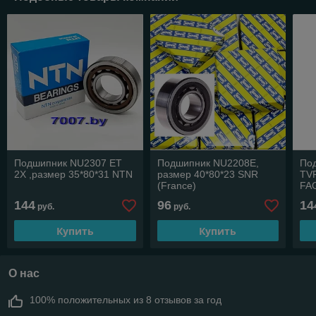
Подшипник NU2307 ET
Подшипник NU2208E,
По
2X ,размер 35*80*31 NTN
размер 40*80*23 SNR
TVP
(France)
FA
144
96
14
руб.
руб.
Купить
Купить
О нас
100% положительных из 8 отзывов за год