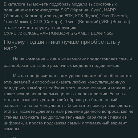
В каталоге вы можете подобрать модели высокоточных
подшипников производства SKF (Украина, Луцк), HARP
(Украина, Харьков) и заводов ЕПК, КПК (Курск),10пз (Ростов),
1гпз (Москва), СПЗ (Самара), 15впз (Волжский),VBF (Вологда),
а также импортируемую продукцию
CX
/
FLT
/
ZKL
/
KG
/
CRAFT
/
URB
/
DPI
и
GAMET
BEARINGS
Почему подшипники лучше приобретать у
нас?
!
Наша компания – одна из немногих предоставляет самый
разнообразный выбор различных моделей подшипников.
!
Мы на профессиональном уровне знаем об особенностях
этих деталей и способны оказать любую консультационную
поддержку в выборе необходимого наименования и модели, а
также исходя из желаемых ценовых характеристик. Если вы
желаете заменить устаревший образец на более новый
вариант, то наши консультанты бесплатно помогут вам сделать
это! Вы можете доверять нам решение данного вопроса, мы не
станем загружать вас дополнительными характеристиками и
цифрами, а просто подскажем самый оптимальный вариант
замены.
!