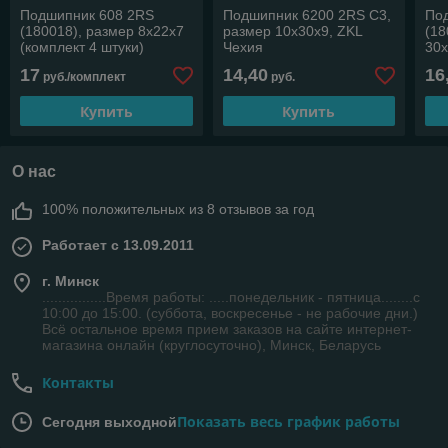
Подшипник 608 2RS
Подшипник 6200 2RS C3,
По
(180018), размер 8х22х7
размер 10х30х9, ZKL
(18
(комплект 4 штуки)
Чехия
30
17
14,40
16
руб./комплект
руб.
Купить
Купить
О нас
100% положительных из 8 отзывов за год
Работает с 13.09.2011
г. Минск
................Время работы: .....понедельник - пятница........с
10:00 до 15:00. (суббота, воскресенье - не рабочие дни.)
Всё остальное время прием заказов на сайте интернет-
магазина онлайн (круглосуточно), Минск, Беларусь
Контакты
Показать весь график работы
Сегодня выходной