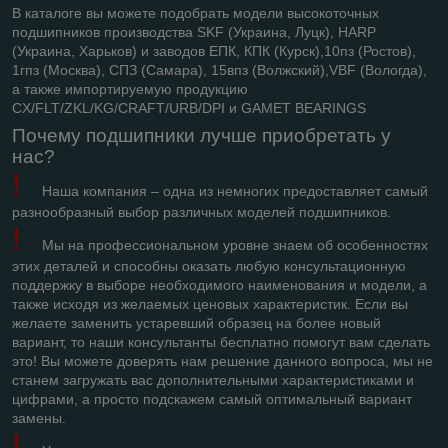
В каталоге вы можете подобрать модели высокоточных
подшипников производства SKF (Украина, Луцк), HARP
(Украина, Харьков) и заводов ЕПК, КПК (Курск),10пз (Ростов),
1гпз (Москва), СПЗ (Самара), 15впз (Волжский),VBF (Вологда),
а также импортируемую продукцию
CX
/
FLT
/
ZKL
/
KG
/
CRAFT
/
URB
/
DPI
и
GAMET
BEARINGS
Почему подшипники лучше приобретать у
нас?
!
Наша компания – одна из немногих предоставляет самый
разнообразный выбор различных моделей подшипников.
!
Мы на профессиональном уровне знаем об особенностях
этих деталей и способны оказать любую консультационную
поддержку в выборе необходимого наименования и модели, а
также исходя из желаемых ценовых характеристик. Если вы
желаете заменить устаревший образец на более новый
вариант, то наши консультанты бесплатно помогут вам сделать
это! Вы можете доверять нам решение данного вопроса, мы не
станем загружать вас дополнительными характеристиками и
цифрами, а просто подскажем самый оптимальный вариант
замены.
!