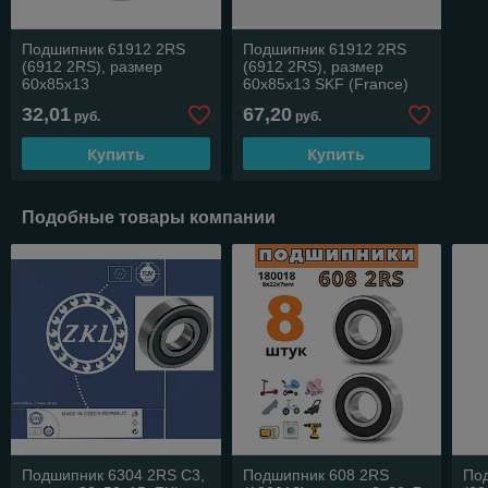
Подшипник 61912 2RS
Подшипник 61912 2RS
(6912 2RS), размер
(6912 2RS), размер
60х85х13
60х85х13 SKF (France)
32,01
67,20
руб.
руб.
Купить
Купить
Подобные товары компании
Подшипник 6304 2RS C3,
Подшипник 608 2RS
По