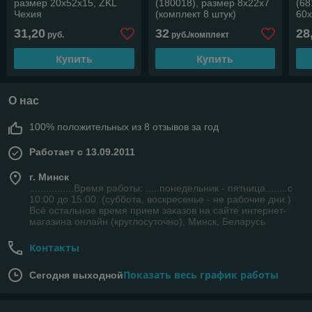
размер 20х52х15, ZKL
(180018), размер 8х22х7
(68
Чехия
(комплект 8 штук)
60
31,20
32
28
руб.
руб./комплект
Купить
Купить
О нас
100% положительных из 8 отзывов за год
Работает с 13.09.2011
г. Минск
................Время работы: .....понедельник - пятница........с
10:00 до 15:00. (суббота, воскресенье - не рабочие дни.)
Всё остальное время прием заказов на сайте интернет-
магазина онлайн (круглосуточно), Минск, Беларусь
Контакты
Показать весь график работы
Сегодня выходной