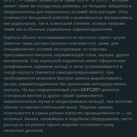
UCP2.. — самые легкие (есть также UCPX.. и UCP3.., которые
имеют такие же посадочные размеры, но большие габариты) и
предназначены для нормальных условий эксплуатации. Узлы
отличаются бесшумной работой и возможностью воспринимать
как радиальные, так и, в меньшей степени, осевые нагрузки,
также как и обычные радиальные шарикоподшипники.
Корпуса обычно изготавливаются из прочного серого чугуна
(именно такие распространены повсеместно), реже, для
специфических условий эксплуатации, из пластика,
прессованного металла, нержавеющей стали, каучука, других
материалов. Сам корпусной подшипник имеет сферическое
шлифованное наружное кольцо и легко устанавливается в
гнездо корпуса (является самоцентрирующимся), при
необходимости возможна быстрая замена выработавшего
ресурс шарикоподшипника без демонтажа непосредственно
корпуса. На вал подшипниковый узел
UCFC207
крепится
стопорным винтом (у других серий применяются
закрепительные втулки и эксцентриковые кольца), при монтаже
обычно оставляют небольшой зазор. Изделие широко
используется в самых разных отраслях промышленности — на
поточных линиях, конвейерах и подобном оборудовании, часто
расход их на ремонт одного изделия составляет сразу
несколько десятков.