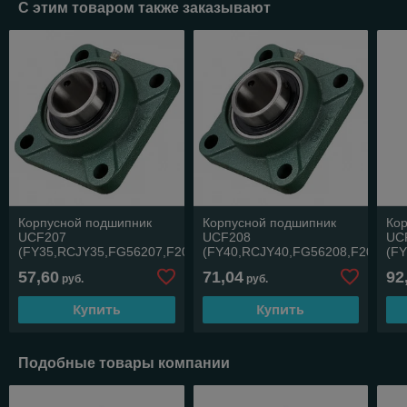
С этим товаром также заказывают
Корпусной подшипник
Корпусной подшипник
Ко
UCF207
UCF208
UC
(FY35,RCJY35,FG56207,F207)
(FY40,RCJY40,FG56208,F208)
(F
57,60
71,04
92
руб.
руб.
Купить
Купить
Подобные товары компании