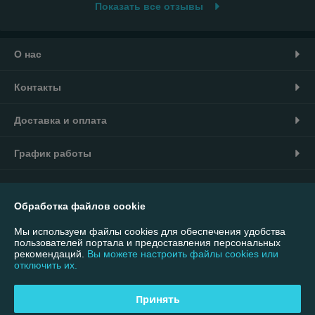
Показать все отзывы
О нас
Контакты
Доставка и оплата
График работы
Полная версия сайта
Обработка файлов cookie
Политика обработки cookies
Мы используем файлы cookies для обеспечения удобства
пользователей портала и предоставления персональных
Сайт создан на платформе Deal.by
рекомендаций.
Вы можете настроить файлы cookies или
отключить их.
Информация для покупателя
Принять
Юридическое лицо:
ООО "Интернет-магазин 7007"