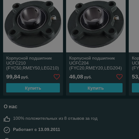
Корпусной подшипник
Корпусной подшипник
Ко
UCFC210
UCFC204
UC
(FYC50,RMEY50,LEG210)
(FYC20,RMEY20,LEG204)
(F
99,84
46,08
53
руб.
руб.
Купить
Купить
О нас
100% положительных из 8 отзывов за год
Работает с 13.09.2011