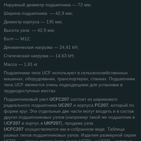
Наружный диаметр подшипника — 72 мм;
Ширина подшипника — 42,9 мм;
Диаметр корпуса — 135 мм;
Высота узла — 42,9 мм;
Болт — M12;
Динамическая нагрузка — 24,41 kН;
Статическая нагрузка — 14,63 kН;
Масса — 1,81 кг.
Подшипники типа UCF используют в сельскохозяйственных
машинах, оборудовании, транспортерах, станках. Подшипники
типа UCF являются очень подходящими для установки в
труднодоступных местах.
Подшипниковый узел
UCFC207
состоит из шарикового
радиального подшипника
UC207
и корпуса
FC207
, который по
форме круг. Эти отдельные две части могут входить и в состав
других подшипниковых узлов (например такой же подшипник в
U
CF207
и корпус в
UKP207
), продажа узла
UCFC207
осуществляется как в собранном виде. Таблица
разных типов подшипниковых узлов. Изделия размерной серии