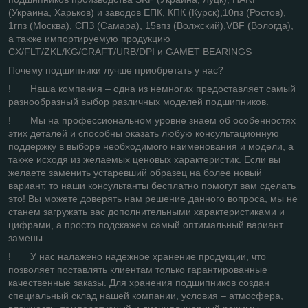
(Украина, Харьков) и заводов ЕПК, КПК (Курск),10пз (Ростов),
1гпз (Москва), СПЗ (Самара), 15впз (Волжский),VBF (Вологда),
а также импортируемую продукцию
CX/FLT/ZKL/KG/CRAFT/URB/DPI и GAMET BEARINGS
Почему подшипники лучше приобретать у нас?
! Наша компания – одна из немногих предоставляет самый
разнообразный выбор различных моделей подшипников.
! Мы на профессиональном уровне знаем об особенностях
этих деталей и способны оказать любую консультационную
поддержку в выборе необходимого наименования и модели, а
также исходя из желаемых ценовых характеристик. Если вы
желаете заменить устаревший образец на более новый
вариант, то наши консультанты бесплатно помогут вам сделать
это! Вы можете доверять нам решение данного вопроса, мы не
станем загружать вас дополнительными характеристиками и
цифрами, а просто подскажем самый оптимальный вариант
замены.
! У нас налажено надежное хранение продукции, что
позволяет поставлять клиентам только гарантированные
качественные заказы. Для хранения подшипников создан
специальный склад нашей компании, условия – атмосфера,