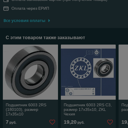
Оплата через ЕРИП
Все условия оплаты
С этим товаром также заказывают
Подшипник 6003 2RS
Подшипник 6003 2RS C3,
По
(180103), размер
размер 17х35х10, ZKL
раз
17х35х10
Чехия
7
19,20
19
руб.
руб.