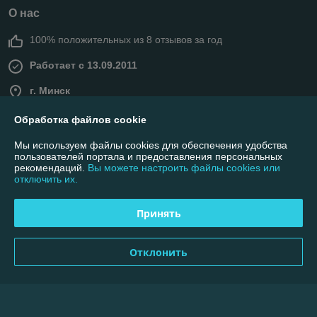
О нас
100% положительных из 8 отзывов за год
Работает с 13.09.2011
г. Минск
................Время работы: .....понедельник - пятница........с
10:00 до 15:00. (суббота, воскресенье - не рабочие дни.)
Обработка файлов cookie
Всё остальное время прием заказов на сайте интернет-
магазина онлайн (круглосуточно), Минск, Беларусь
Мы используем файлы cookies для обеспечения удобства
пользователей портала и предоставления персональных
Контакты
рекомендаций.
Вы можете настроить файлы cookies или
отключить их.
Показать весь график работы
Сегодня выходной
Принять
Отзывы о магазине
Отклонить
450 отзывов за всё время
Андрей
25.06.2026
Отлично