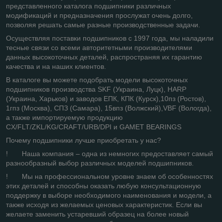
представленного каталога подшипники различных
модификаций и предназначения прослужат очень долго,
позволяя решать самые разные производственные задачи.
Осуществляя поставки подшипников с 1997 года, мы наладили
тесные связи со всеми авторитетными производителями
данных высокоточных деталей, распространяя их гарантию
качества и на наших клиентов.
В каталоге вы можете подобрать модели высокоточных
подшипников производства SKF (Украина, Луцк), HARP
(Украина, Харьков) и заводов ЕПК, КПК (Курск),10пз (Ростов),
1гпз (Москва), СПЗ (Самара), 15впз (Волжский),VBF (Вологда),
а также импортируемую продукцию
CX/FLT/ZKL/KG/CRAFT/URB/DPI и GAMET BEARINGS
Почему подшипники лучше приобретать у нас?
! Наша компания – одна из немногих предоставляет самый
разнообразный выбор различных моделей подшипников.
! Мы на профессиональном уровне знаем об особенностях
этих деталей и способны оказать любую консультационную
поддержку в выборе необходимого наименования и модели, а
также исходя из желаемых ценовых характеристик. Если вы
желаете заменить устаревший образец на более новый