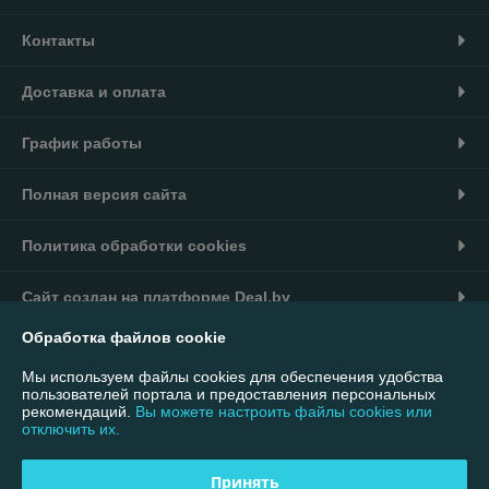
Контакты
Доставка и оплата
График работы
Полная версия сайта
Политика обработки cookies
Сайт создан на платформе Deal.by
Обработка файлов cookie
Информация для покупателя
Мы используем файлы cookies для обеспечения удобства
Юридическое лицо:
ООО "Интернет-магазин 7007"
пользователей портала и предоставления персональных
220113, г. Минск, ул. Мележа, дом 1, помещение 330, офис 4 Почтовый
рекомендаций.
Вы можете настроить файлы cookies или
адрес: 220055, г. Минск, а/я 41
отключить их.
Регистрационный номер ЕГР: 193732853
Принять