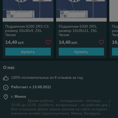
Подшипник 6200 2RS C3,
Подшипник 6300 2RS,
По
размер 10х30х9, ZKL
размер 10х35х11, ZKL
раз
Чехия
Чехия
Че
14,40
14,40
16
руб.
руб.
Купить
Купить
О нас
100% положительных из 8 отзывов за год
Работает с 13.09.2011
г. Минск
................Время работы: .....понедельник - пятница........с
10:00 до 15:00. (суббота, воскресенье - не рабочие дни.)
Всё остальное время прием заказов на сайте интернет-
магазина онлайн (круглосуточно), Минск, Беларусь