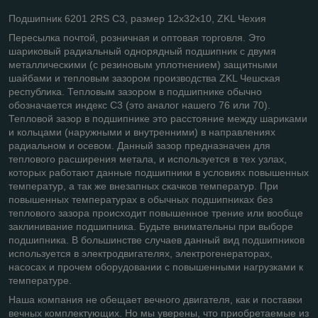
Подшипник 6201 2RS C3, размер 12х32х10, ZKL Чехия
Пересылка почтой, розничная и оптовая торговля. Это
шариковый радиальный однорядный подшипник с двумя
металлическими (с резиновым уплотнением) защитными
шайбами и тепловым зазором производства ZKL Чешская
республика. Тепловым зазором в подшипнике обычно
обозначается индекс С3 (это аналог нашего 76 или 70).
Тепловой зазор в подшипнике это расстояние между шариками
и кольцами (наружными и внутренними) в направлениях
радиальном и осевом. Данный зазор предназначен для
теплового расширения метала, и используется в тех узлах,
которых работают данные подшипники в условиях повышенных
температур, а так же внезапных скачков температур. При
повышенных температурах в обычных подшипниках без
теплового зазора происходит повышенное трение или вообще
заклинивание подшипника. Будьте внимательны при выборе
подшипника. В большинстве случаев данный вид подшипников
используется в электродвигателях, электрогенераторах,
насосах и прочем оборудовании с повышенными нагрузками к
температуре.
Наша компания не обещает вечного двигателя, как и поставки
вечных комплектующих. Но мы уверены, что приобретаемые из