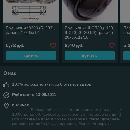
Подшипник 8203 (51203),
Подшипник ШСП20,(Ш20,
Под
размер 17х35х12
ШС20, GE20 ES), размер
раз
20х35х12/16
6,72
8,40
5,
руб.
руб.
Купить
Купить
О нас
100% положительных из 8 отзывов за год
Работает с 13.09.2011
г. Минск
................Время работы: .....понедельник - пятница........с
10:00 до 15:00. (суббота, воскресенье - не рабочие дни.)
Всё остальное время прием заказов на сайте интернет-
магазина онлайн (круглосуточно), Минск, Беларусь