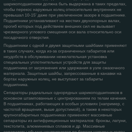
шарикоподшипники должна быть выдержана в таких пределах,
чтобы перекос наружных колец относительно внутренних не
превышал 10-15' даже при увеличенном зазоре в подшипнике.
Подшипники устанавливают на жестких двухопорных валах,
прогиб которых под действием внешних сил не вызывает
чрезмерного углового смещения оси вала относительно оси
посадочного отверстия.
Подшипники с одной и двумя защитными шайбами применяют
в таких случаях, когда из-за ограниченных габаритов или
неудобств в обслуживании нежелательная установка
специальных уплотнительных устройств для защиты
подшипника от загрязнения или удержания в узле смазочного
материала. Защитные шайбы, запрессованные в канавки на
бортах наружных колец, не выступают за габариты
подшипника.
Сепараторы радиальных однорядных шарикоподшипников в
основном штампованные с центрированием по телам качения.
В подшипниках, работающих в особых условиях (например, с
частотой вращения, выше допустимой), а также в некоторых
крупногабаритных подшипниках применяют массивные
сепараторы из антифрикционных материалов: бронзы, латуни,
текстолита, алюминиевых сплавов и др. Массивные
сепараторы обычно центрируются по бортам наружных колец.