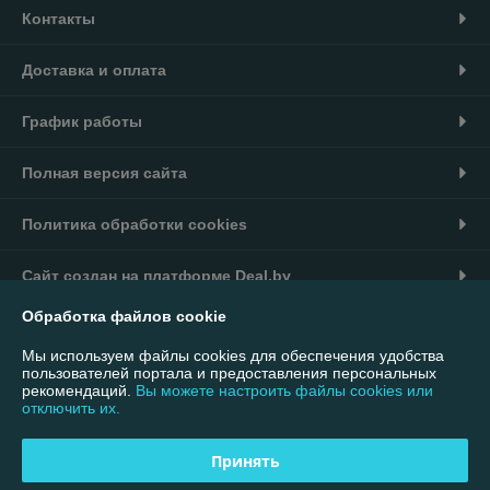
Контакты
Доставка и оплата
График работы
Полная версия сайта
Политика обработки cookies
Сайт создан на платформе Deal.by
Обработка файлов cookie
Информация для покупателя
Мы используем файлы cookies для обеспечения удобства
Юридическое лицо:
ООО "Интернет-магазин 7007"
пользователей портала и предоставления персональных
220113, г. Минск, ул. Мележа, дом 1, помещение 330, офис 4 Почтовый
рекомендаций.
Вы можете настроить файлы cookies или
адрес: 220055, г. Минск, а/я 41
отключить их.
Регистрационный номер ЕГР: 193732853
Принять
УНП: 193732853