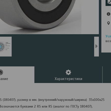
воз
сание
Характеристики
 (180407), размер в мм. (внутренний/наружный/ширина) 35х100х25
означаются буквами 2 RS или RS (аналог по ГОСТу 180407),