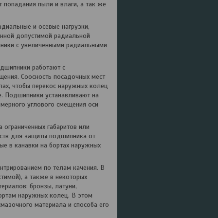
 попадания пыли и влаги, а так же
диальные и осевые нагрузки,
анной допустимой радиальной
пники с увеличенными радиальными
дшипники работают с
щения. Соосность посадочных мест
ах, чтобы перекос наружных колец
е. Подшипники устанавливают на
змерного углового смещения оси
 ограниченных габаритов или
йств для защиты подшипника от
ые в канавки на бортах наружных
трированием по телам качения. В
тимой), а также в некоторых
ериалов: бронзы, латуни,
ортам наружных колец. В этом
мазочного материала и способа его