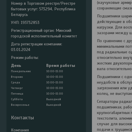
(каучуковые армир
Номер в Торговом реестре/Реестре
сохраняющие смазк
бытовых услуг: 573294, Республика
Беларусь
Подшипники шарик
действующие в об
УНП: 193732853
нагрузки. Для вос
Регистрационный орган: Минский
зазорами между ш
городской исполнительный комитет
По сравнению с д
Дата регистрации компании:
минимальными поте
03.01.2024
под радиальные о
Режим работы:
относительно внут
жестких двухопорн
День
Время работы
вала относительно
Понедельник
10:00-15:00
Подшипники с одно
Вторник
10:00-15:00
неудобств в обслу
Среда
10:00-15:00
загрязнения или у
Четверг
10:00-15:00
колец, не выступа
Пятница
10:00-15:00
Суббота
Выходной
Сепараторы радиа
Воскресенье
Выходной
подшипниках, рабо
крупногабаритных 
Контакты
текстолита, алюми
случае для высоки
подачи к трущимся