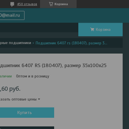
450 отзывов
Корзина
0@mail.ru
Корзина
дные подшипники
Подшипник 6407 rs (180407), размер 35x100x25
дшипник 6407 RS (180407), размер 35x100x25
аличии
Оптом и в розницу
,60
руб.
азать оптовые цены
Купить