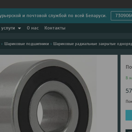
урьерской и почтовой службой по всей Беларуси.
730906
 услуги
О нас
Контакты
Шариковые подшипники
Шариковые радиальные закрытые одноря
По
В н
57
Пок