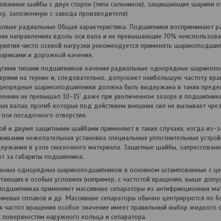
ованные шайбы с двух сторон (типа сальников), защищающие шарики от
у, заложенную с завода производителя)
овые радиальные Общая характеристика. Подшипники воспринимают ра
оих направлениях вдоль оси вала и не превышающие 70% неиспользов
приятия чисто осевой нагрузки рекомендуется применять шарикоподши
ариками и дорожкой качения.
ругими типами подшипников качения радиальные однорядные шарикопо
рями на терние и, следовательно, допускают наибольшую частоту вра
днорядные шарикоподшипники должна быть выдержана в таких предел
ренних не превышал 10-15' даже при увеличенном зазоре в подшипник
ых валах, прогиб которых под действием внешних сил не вызывает чре
 оси посадочного отверстия.
й и двумя защитными шайбами применяют в таких случаях, когда из-за
живании нежелательная установка специальных уплотнительных устро
держания в узле смазочного материала. Защитные шайбы, запрессованн
ют за габариты подшипника.
льных однорядных шарикоподшипников в основном штампованные с цен
тающих в особых условиях (например, с частотой вращения, выше допус
подшипниках применяют массивные сепараторы из антифрикционных мат
ниевых сплавов и др. Массивные сепараторы обычно центрируются по б
х частот вращения особое значение имеет правильный выбор жидкого с
 поверхностям наружного кольца и сепаратора.