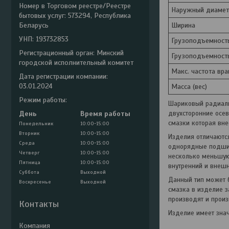
Номер в Торговом реестре/Реестре
Наружный диамет
бытовых услуг: 573294, Республика
Беларусь
Ширина
УНП: 193732853
Грузоподъемность
Регистрационный орган: Минский
Грузоподъемност
городской исполнительный комитет
Макс. частота вр
Дата регистрации компании:
03.01.2024
Масса (вес)
Режим работы:
Шариковый радиаль
двухсторонние осев
День
Время работы
смазки которая вне
Понедельник
10:00-15:00
Вторник
10:00-15:00
Изделия отличаютс
Среда
10:00-15:00
однорядные подшип
Четверг
10:00-15:00
несколько меньшую
Пятница
10:00-15:00
внутренний и внеш
Суббота
Выходной
Данный тип может б
Воскресенье
Выходной
смазка в изделие з
производят и прои
Контакты
Изделие имеет знач