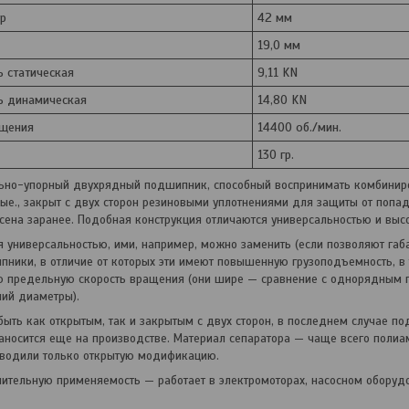
р
42 мм
19,0 мм
 статическая
9,11 KN
ь динамическая
14,80 KN
ащения
14400 об./мин.
130 гр.
но-упорный двухрядный подшипник, способный воспринимать комбинир
ые.
,
закрыт с двух сторон резиновыми уплотнениями для защиты от попад
сена заранее.
Подобная конструкция отличаются универсальностью и выс
я универсальностью, ими, например, можно заменить (если позволяют га
ники, в отличие от которых эти имеют повышенную грузоподъемность, в 
 предельную скорость вращения (они шире — сравнение с однорядным
ний диаметры).
ыть как открытым, так и закрытым с двух сторон, в последнем случае по
аносится еще на производстве. Материал сепаратора — чаще всего поли
зводили только открытую модификацию.
ительную применяемость — работает в электромоторах, насосном оборудов