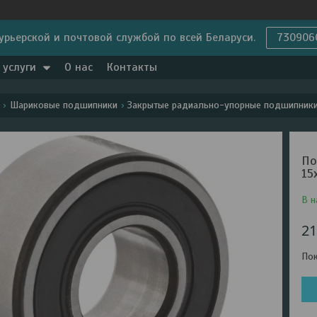
урьерской и почтовой службой по всей Беларуси.
730906
 услуги
О нас
Контакты
Шариковые подшипники
Закрытые радиально-упорные подшипник
По
15
В н
21
Пок