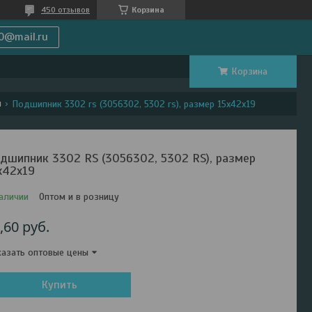
450 отзывов
Корзина
0@mail.ru
Корзина
и
Подшипник 3302 rs (3056302, 5302 rs), размер 15х42х19
дшипник 3302 RS (3056302, 5302 RS), размер
х42х19
аличии
Оптом и в розницу
,60
руб.
азать оптовые цены
Купить