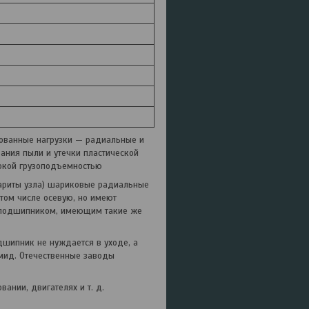
ованные нагрузки — радиальные и
ания пыли и утечки пластической
окой грузоподъемностью
бариты узла) шариковые радиальные
том числе осевую, но имеют
 подшипником, имеющим такие же
дшипник не нуждается в уходе, а
амид. Отечественные заводы
ании, двигателях и т. д.