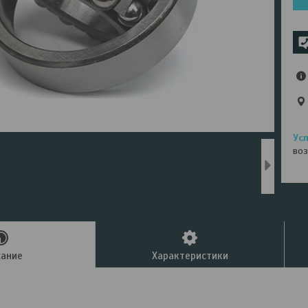
воз
сание
Характеристики