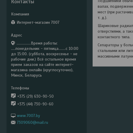
Контакты
Подшипники обычно
валах, подверженн
мест (при растачи
т. д.).
Интернет-магазин 7007
Шариковые радиаль
отверстиями, а та
контактного типа.
................Время работы:
Сепараторы у бол
.....понедельник - пятница........с 10:00
стальными или лит
до 15:00. (суббота, воскресенье - не
массивными латунн
рабочие дни.) Всё остальное время
прием заказов на сайте интернет-
магазина онлайн (круглосуточно),
Минск, Беларусь
+375 (29) 630-90-50
+375 (44) 730-90-60
www.7007.by
7309060@mail.ru