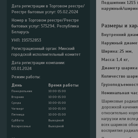
Подшипник 1215 (
Дата регистрации в Торговом реестре/
наружный/ширина
Реестре бытовых услуг: 05.02.2024
Номер в Торговом реестре/Реестре
Размеры и хар
бытовых услуг: 573294, Республика
Беларусь
Внутренний диам
УНП: 193732853
Наружный диамет
Регистрационный орган: Минский
Ширина: 25 мм,
городской исполнительный комитет
Масса: 1,4 кг,
Дата регистрации компании:
Диаметр шарика: 
03.01.2024
Количество шарик
Режим работы:
Грузоподъемность
День
Время работы
Понедельник
10:00-15:00
Номинальная час
Вторник
10:00-15:00
Шариковые радиаль
Среда
10:00-15:00
дорожкой качения 
Четверг
10:00-15:00
относительно корп
Пятница
10:00-15:00
нагрузки или всле
Суббота
Выходной
всех шариков обои
Воскресенье
Выходной
восприятия радиал