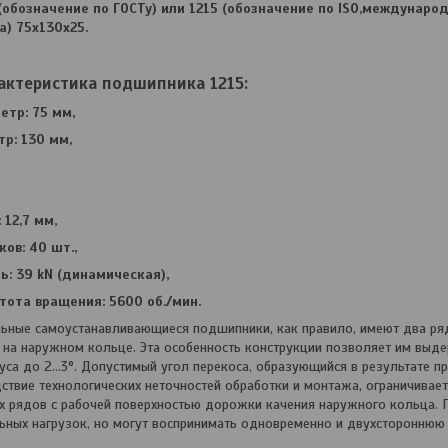
обозначение по ГОСТу) или 1215 (обозначение по ISO,международ
) 75х130х25.
актеристика подшипника 1215:
етр: 75 мм,
р: 130 мм,
12,7 мм,
ов: 40 шт.,
: 39 kN (динамическая),
тота вращения: 5600 об./мин.
ные самоустанавливающиеся подшипники, как правило, имеют два ря­
на наружном кольце. Эта особенность кон­струкции позволяет им выд
уса до 2…3°. Допу­стимый угол перекоса, образующийся в результате п
дствие технологических неточностей обработки и монтажа, ограничивает
х рядов с рабочей поверхностью до­рожки качения наружного кольца.
ь­ных нагрузок, но могут воспринимать одновременно и двухстороннюю 