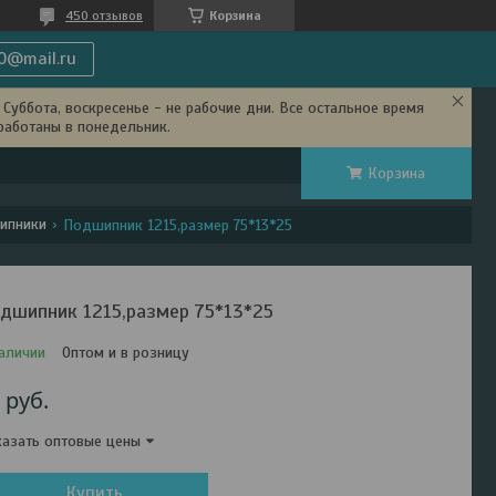
450 отзывов
Корзина
0@mail.ru
Суббота, воскресенье - не рабочие дни. Все остальное время
работаны в понедельник.
Корзина
ипники
Подшипник 1215,размер 75*13*25
дшипник 1215,размер 75*13*25
аличии
Оптом и в розницу
0
руб.
азать оптовые цены
Купить