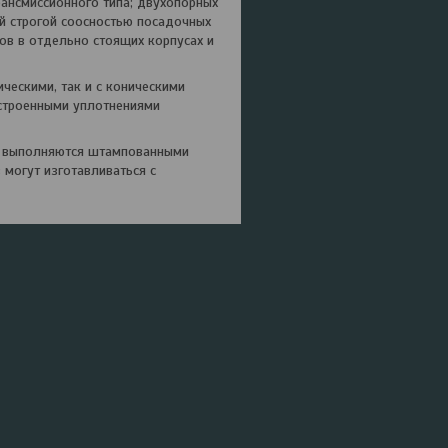
ансмиссионного типа; двухопорных
ой строгой соосностью посадочных
ков в отдельно стоящих корпусах и
ескими, так и с коническими
встроенными уплотнениями
в выполняются штампованными
могут изготавливаться с