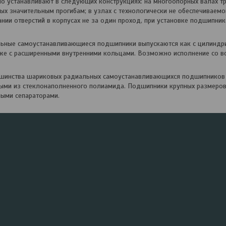
 устанавливают в следующих конструкциях: на многоопорных валах тр
ых значительным прогибам; в узлах с технологиче­ски не обеспечиваем
вании отверстий в корпусах не за один проход, при установке подшипни
ные самоустанавливающиеся подшипники выпускаются как с цилиндрич
кже с расширенными внутренними кольцами. Возможно исполнение со 
ьшинства шариковых радиальных самоустанавливающихся подшипнико
ыми из стеклонаполненного полиамида. Подшипники крупных разме­ров 
ыми сепараторами.