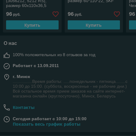
(3056212, 5212 RS),
размер 60*110*22, SKF
раз
размер 60х110х36,5
Че
96
96
96
руб.
руб.
Купить
Купить
О нас
100% положительных из 8 отзывов за год
Работает с 13.09.2011
г. Минск
................Время работы: .....понедельник - пятница........с
10:00 до 15:00. (суббота, воскресенье - не рабочие дни.)
Всё остальное время прием заказов на сайте интернет-
магазина онлайн (круглосуточно), Минск, Беларусь
Контакты
Сегодня работает с 10:00 до 15:00
Показать весь график работы