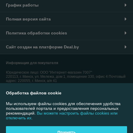
График работы
Полная версия сайта
Политика обработки cookies
Сайт создан на платформе Deal.by
Информация для покупателя
Юридическое лицо:
ООО "Интернет-магазин 7007"
220113, г. Минск, ул. Мележа, дом 1, помещение 330, офис 4 Почтовый
адрес: 220055, г. Минск, а/я 41
Регистрационный номер ЕГР: 193732853
Обработка файлов cookie
УНП: 193732853
Мы используем файлы cookies для обеспечения удобства
пользователей портала и предоставления персональных
Регистрационный орган: Минский городской исполнительный комитет
рекомендаций.
Вы можете настроить файлы cookies или
отключить их.
Дата регистрации компании: 03.01.2024
Принять