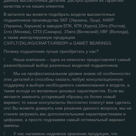
данных высокоточных деталей, распространяя их гарантию
качества и на наших клиентов.
В каталоге вы можете подобрать модели высокоточных
подшипников производства SKF (Украина, Луцк), HARP
(Украина, Харьков) и заводов ЕПК, КПК (Курск),10пз (Ростов),
1гпз (Москва), СПЗ (Самара), 15впз (Волжский),VBF (Вологда),
а также импортируемую продукцию
CX/FLT/ZKL/KG/CRAFT/URB/DPI и GAMET BEARINGS
Почему подшипники лучше приобретать у нас?
! Наша компания – одна из немногих предоставляет самый
разнообразный выбор различных моделей подшипников.
! Мы на профессиональном уровне знаем об особенностях
этих деталей и способны оказать любую консультационную
поддержку в выборе необходимого наименования и модели, а
также исходя из желаемых ценовых характеристик. Если вы
желаете заменить устаревший образец на более новый
вариант, то наши консультанты бесплатно помогут вам сделать
это! Вы можете доверять нам решение данного вопроса, мы не
станем загружать вас дополнительными характеристиками и
цифрами, а просто подскажем самый оптимальный вариант
замены.
! У нас налажено надежное хранение продукции, что